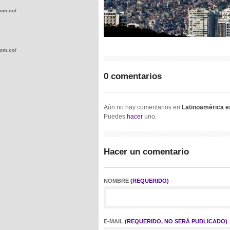
com.co/wp-
com.co/wp-
0 comentarios
Aún no hay comentarios en
Latinoamérica e
.com.co/wp-
Puedes
hacer
uno.
Hacer un comentario
.com.co/wp-
NOMBRE
(REQUERIDO)
E-MAIL
(REQUERIDO, NO SERÁ PUBLICADO)