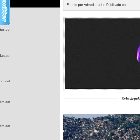
Escrito por Administrador. Publicado en
cias.com.co/wp-
cias.com.co/wp-
com.co/wp-
Fecha de publ
com.co/wp-
com.co/wp-