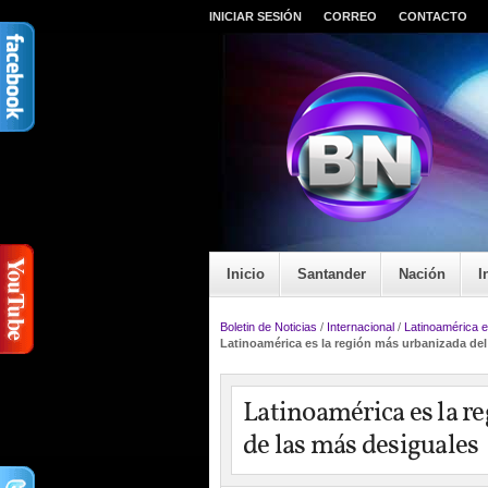
INICIAR SESIÓN
CORREO
CONTACTO
Inicio
Santander
Nación
I
Boletin de Noticias
/
Internacional
/
Latinoamérica e
Latinoamérica es la región más urbanizada de
Latinoamérica es la r
de las más desiguales