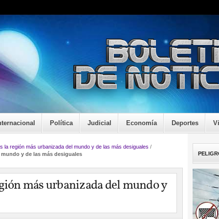
nternacional
Política
Judicial
Economía
Deportes
V
s la región más urbanizada del mundo y de las más desiguales
/
PELIGR
l mundo y de las más desiguales
egión más urbanizada del mundo y