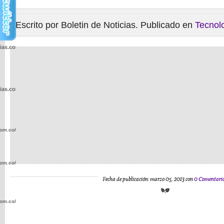
Escrito por Boletin de Noticias. Publicado en
Tecnol
cias.com.co/wp-
cias.com.co/wp-
com.co/wp-
com.co/wp-
Fecha de publicación: marzo 05, 2013 con
0 Comentari
com.co/wp-