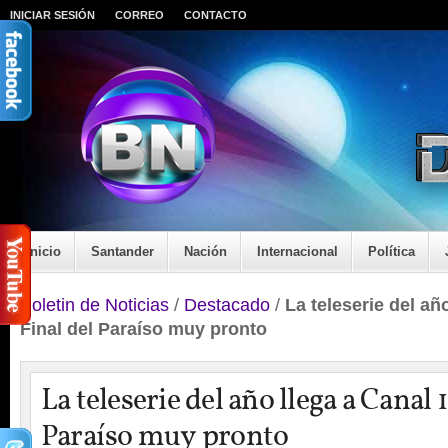
INICIAR SESIÓN
CORREO
CONTACTO
Inicio
Santander
Nación
Internacional
Política
Boletin de Noticias
/
Destacado
/
La teleserie del año
Final del Paraíso muy pronto
La teleserie del año llega a Canal 1
Paraíso muy pronto