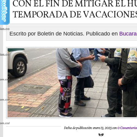
CON EL FIN DE MITIGAR EL 
TEMPORADA DE VACACIONE
cias.com.co/wp-
Escrito por Boletin de Noticias. Publicado en
Bucar
cias.com.co/wp-
com.co/wp-
com.co/wp-
com.co/wp-
Fecha de publicación: enero 13, 2023 con
0 Comentario