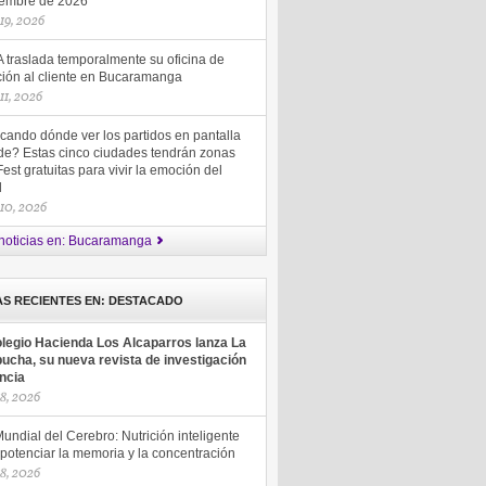
iembre de 2026
 19, 2026
 traslada temporalmente su oficina de
ción al cliente en Bucaramanga
 11, 2026
cando dónde ver los partidos en pantalla
de? Estas cinco ciudades tendrán zonas
est gratuitas para vivir la emoción del
ol
 10, 2026
noticias en: Bucaramanga
AS RECIENTES EN: DESTACADO
olegio Hacienda Los Alcaparros lanza La
ucha, su nueva revista de investigación
encia
18, 2026
undial del Cerebro: Nutrición inteligente
potenciar la memoria y la concentración
18, 2026