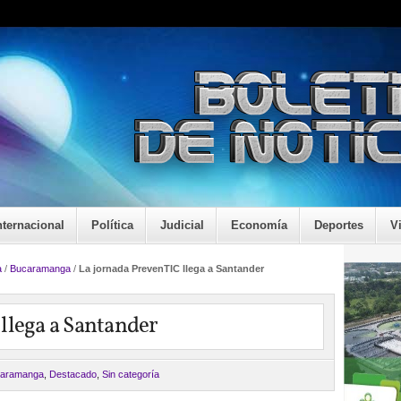
nternacional
Política
Judicial
Economía
Deportes
V
a
/
Bucaramanga
/
La jornada PrevenTIC llega a Santander
llega a Santander
aramanga
,
Destacado
,
Sin categoría