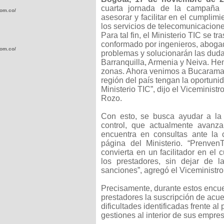
cuarta
jornada de la campaña 
com.co/wp-
asesorar y facilitar en el cumplim
los servicios de telecomunicaciones
Para tal fin, el Ministerio TIC se t
conformado por ingenieros, abogad
com.co/wp-
problemas y solucionarán las duda
Barranquilla, Armenia y Neiva. H
zonas. Ahora venimos a Bucarama
región del país tengan la oportuni
Ministerio TIC”, dijo el Viceminist
Rozo.
.com.co/wp-
Con esto, se busca ayudar a la c
control, que actualmente avanz
encuentra en consultas ante la 
página del Ministerio. “Prenve
convierta en un facilitador en el
los prestadores, sin dejar de l
sanciones”, agregó el Viceministr
.com.co/wp-
Precisamente, durante estos encue
prestadores la suscripción de acue
dificultades identificadas frente a
gestiones al interior de sus empre