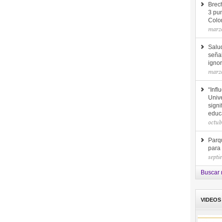
Brec
3 pun
Colo
marzo
Salu
seña
ignor
marzo
“Infl
Unive
signi
educ
octub
Parq
para
septi
Buscar 
VIDEOS