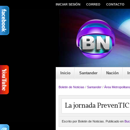
INICIAR SESIÓN
CORREO
CONTACTO
Inicio
Santander
Nación
I
Boletin de Noticias
/
Santander
/
Área Metropolitan
La jornada PrevenTIC 
Escrito por Boletin de Noticias. Publicado en
Buc