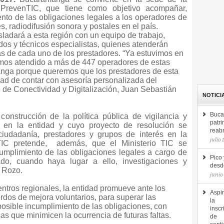
PrevenTIC, que tiene como objetivo acompañar,
iento de las obligaciones legales a los operadores de
, radiodifusión sonora y postales en el país.
rasladará a esta región con un equipo de trabajo,
os y técnicos especialistas, quienes atenderán
s de cada uno de los prestadores. “Ya estuvimos en
emos atendido a más de 447 operadores de estas
nga porque queremos que los prestadores de esta
dad de contar con asesoría personalizada del
ro de Conectividad y Digitalización, Juan Sebastián
NOTICI
Buca
onstrucción de la política pública de vigilancia y
patri
a en la entidad y cuyo proyecto de resolución se
reab
ciudadanía, prestadores y grupos de interés en la
julio 
nTIC pretende, además, que el Ministerio TIC se
 cumplimiento de las obligaciones legales a cargo de
Pico 
ado, cuando haya lugar a ello, investigaciones y
desde
o Rozo.
junio
ntros regionales, la entidad promueve ante los
Aspir
rdos de mejora voluntarios, para superar las
la
l posible incumplimiento de las obligaciones, con
inscr
sas que minimicen la ocurrencia de futuras faltas.
de