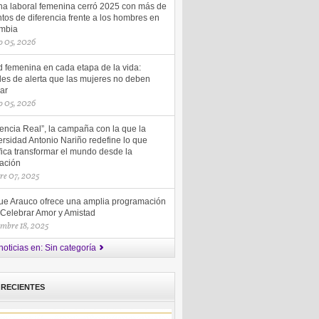
ha laboral femenina cerró 2025 con más de
tos de diferencia frente a los hombres en
mbia
 05, 2026
d femenina en cada etapa de la vida:
les de alerta que las mujeres no deben
ar
 05, 2026
uencia Real”, la campaña con la que la
rsidad Antonio Nariño redefine lo que
fica transformar el mundo desde la
ación
re 07, 2025
ue Arauco ofrece una amplia programación
 Celebrar Amor y Amistad
embre 18, 2025
noticias en: Sin categoría
 RECIENTES