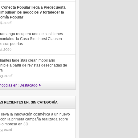
a Conecta Popular llega a Piedecuesta
 impulsar los negocios y fortalecer la
omía Popular
18, 2026
ramanga recupera uno de sus bienes
moniales: la Casa Streithorst Clausen
re sus puertas
14, 2026
iantes tadeístas crean mobiliario
nible a partir de revistas desechadas de
ra
 03, 2026
noticias en: Destacado
AS RECIENTES EN: SIN CATEGORÍA
 lleva la innovación cosmética a un nuevo
l con la primera campaña realizada sobre
 bioimpresa en 3D
 29, 2026