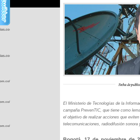
cias.com.co/wp-
cias.com.co/wp-
com.co/wp-
Fecha de public
com.co/wp-
El Ministerio de Tecnologías de la Infor
campaña PrevenTIC, que tiene como lema “
el objetivo de realizar acciones que evite
telecomunicaciones, radiodifusión sonora 
com.co/wp-
Bogotá, 17 de noviembre de 