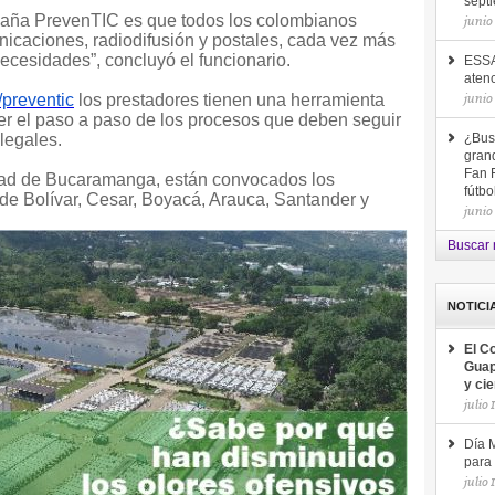
sept
mpaña PrevenTIC es que todos los colombianos
junio
nicaciones, radiodifusión y postales, cada vez más
ecesidades”, concluyó el funcionario.
ESSA
aten
junio
/preventic
los prestadores tienen una herramienta
er el paso a paso de los procesos que deben seguir
 legales.
¿Bus
gran
Fan F
udad de Bucaramanga, están convocados los
fútb
de Bolívar, Cesar, Boyacá, Arauca, Santander y
junio
Buscar 
NOTICI
El C
Guap
y ci
julio 
Día M
para 
julio 