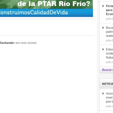
Feri
para
Econ
julio 
Buca
patri
reab
julio 
 Santander
are now closed.
Estud
soste
Natu
julio
Buscar 
NOTICI
Avon
nive
piel
julio