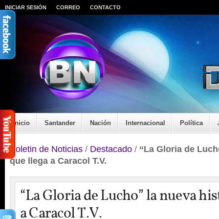
INICIAR SESIÓN
CORREO
CONTACTO
Inicio
Santander
Nación
Internacional
Política
Boletin de Noticias
/
Destacado
/
“La Gloria de Luch
que llega a Caracol T.V.
“La Gloria de Lucho” la nueva his
a Caracol T.V.