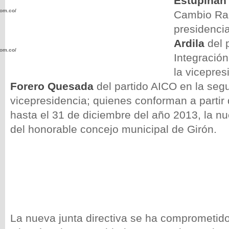
Estupiñan 
com.co/wp-
Cambio Rad
presidenci
Ardila
del 
com.co/wp-
Integración
la vicepres
Forero Quesada
del partido AICO en la seg
vicepresidencia; quienes conforman a parti
hasta el 31 de diciembre del año 2013, la nu
.com.co/wp-
del honorable concejo municipal de Girón.
.com.co/wp-
La nueva junta directiva se ha comprometid