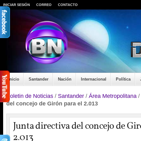
INICIAR SESIÓN
CORREO
CONTACTO
Inicio
Santander
Nación
Internacional
Política
Boletin de Noticias
/
Santander
/
Área Metropolitana
del concejo de Girón para el 2.013
Junta directiva del concejo de Gir
2.013