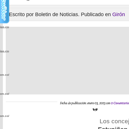
Escrito por Boletin de Noticias. Publicado en
Girón
cias.com.co/wp-
cias.com.co/wp-
com.co/wp-
com.co/wp-
Fecha de publicación: enero 03, 2013 con
0 Comentario
com.co/wp-
Los conce