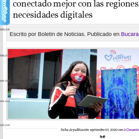
conectado mejor con las regiones 
necesidades digitales
cias.com.co/wp-
Escrito por Boletin de Noticias. Publicado en
Bucar
cias.com.co/wp-
com.co/wp-
com.co/wp-
com.co/wp-
Fecha de publicación: septiembre 10, 2020 con
0 Comenta