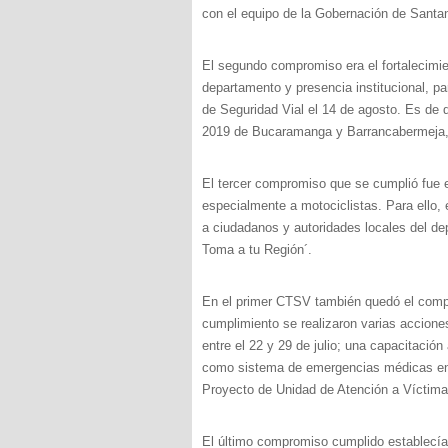
con el equipo de la Gobernación de Santa
El segundo compromiso era el fortalecimien
departamento y presencia institucional, par
de Seguridad Vial el 14 de agosto. Es de 
2019 de Bucaramanga y Barrancabermeja,
El tercer compromiso que se cumplió fue e
especialmente a motociclistas. Para ello, 
a ciudadanos y autoridades locales del de
Toma a tu Región´.
En el primer CTSV también quedó el compr
cumplimiento se realizaron varias accion
entre el 22 y 29 de julio; una capacitaci
como sistema de emergencias médicas en e
Proyecto de Unidad de Atención a Víctimas
El último compromiso cumplido establecí