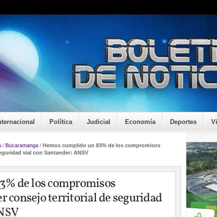
nternacional
Política
Judicial
Economía
Deportes
V
a
/
Bucaramanga
/
Hemos cumplido un 83% de los compromisos
 seguridad vial con Santander: ANSV
3% de los compromisos
r consejo territorial de seguridad
ANSV