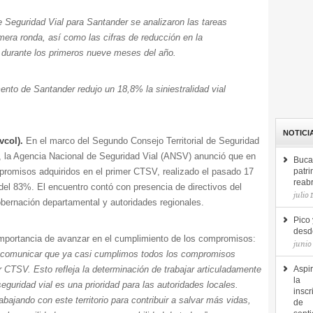
e Seguridad Vial para Santander se analizaron las tareas
mera ronda, así como las cifras de reducción en la
o durante los primeros nueve meses del año.
nto de Santander redujo un 18,8% la siniestralidad vial
NOTICI
vcol).
En el marco del Segundo Consejo Territorial de Seguridad
, la Agencia Nacional de Seguridad Vial (ANSV) anunció que en
Buca
promisos adquiridos en el primer CTSV, realizado el pasado 17
patri
reab
 del 83%. El encuentro contó con presencia de directivos del
julio 
obernación departamental y autoridades regionales.
Pico 
desde
a importancia de avanzar en el cumplimiento de los compromisos:
junio
n comunicar que ya casi cumplimos todos los compromisos
 CTSV. Esto refleja la determinación de trabajar articuladamente
Aspir
la
guridad vial es una prioridad para las autoridades locales.
inscr
ajando con este territorio para contribuir a salvar más vidas,
de