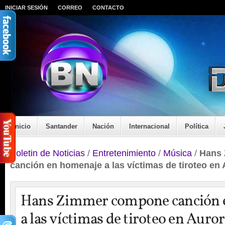
INICIAR SESIÓN
CORREO
CONTACTO
Inicio
Santander
Nación
Internacional
Política
Boletin de Noticias
/
Entretenimiento
/
Música
/
Hans
canción en homenaje a las víctimas de tiroteo en
Hans Zimmer compone canción 
a las víctimas de tiroteo en Auro