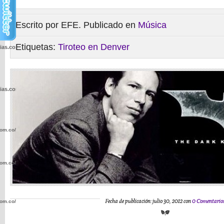
Escrito por EFE. Publicado en
Música
Etiquetas:
Tiroteo en Denver
cias.com.co/wp-
cias.com.co/wp-
com.co/wp-
com.co/wp-
Fecha de publicación: julio 30, 2012 con
0 Comentario
com.co/wp-