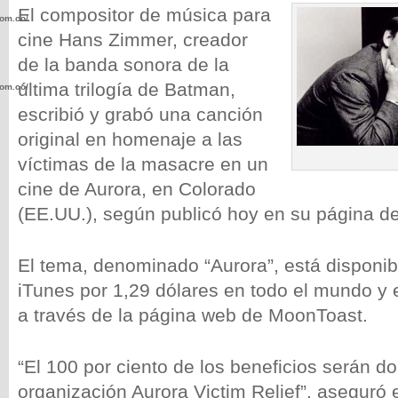
El compositor de música para
com.co/wp-
cine Hans Zimmer, creador
de la banda sonora de la
última trilogía de Batman,
com.co/wp-
escribió y grabó una canción
original en homenaje a las
víctimas de la masacre en un
cine de Aurora, en Colorado
.com.co/wp-
(EE.UU.), según publicó hoy en su página d
El tema, denominado “Aurora”, está disponi
iTunes por 1,29 dólares en todo el mundo y
.com.co/wp-
a través de la página web de MoonToast.
“El 100 por ciento de los beneficios serán d
organización Aurora Victim Relief”, aseguró 