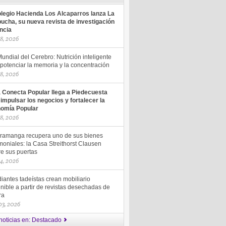
olegio Hacienda Los Alcaparros lanza La
ucha, su nueva revista de investigación
encia
18, 2026
undial del Cerebro: Nutrición inteligente
potenciar la memoria y la concentración
18, 2026
a Conecta Popular llega a Piedecuesta
 impulsar los negocios y fortalecer la
omía Popular
18, 2026
ramanga recupera uno de sus bienes
moniales: la Casa Streithorst Clausen
re sus puertas
14, 2026
iantes tadeístas crean mobiliario
nible a partir de revistas desechadas de
ra
 03, 2026
noticias en: Destacado