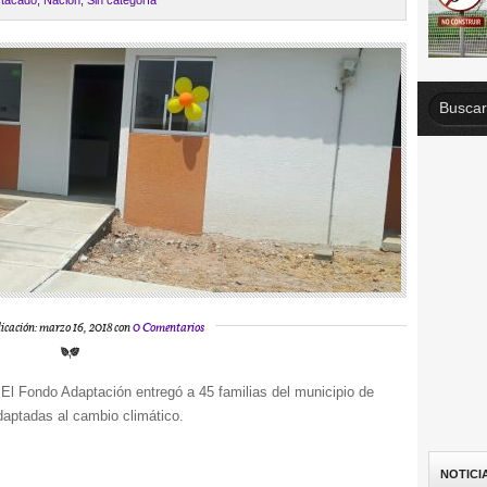
tacado
,
Nación
,
Sin categoría
icación: marzo 16, 2018 con
0 Comentarios
.
El Fondo Adaptación entregó a 45 familias del municipio de
aptadas al cambio climático.
NOTICI