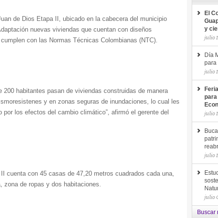
El C
Juan de Dios Etapa II, ubicado en la cabecera del municipio
Guap
 Adaptación nuevas viviendas que cuentan con diseños
y ci
julio 
ue cumplen con las Normas Técnicas Colombianas (NTC).
Día M
para 
julio 
Feri
 200 habitantes pasan de viviendas construidas de manera
para
ismoresistenes y en zonas seguras de inundaciones, lo cual les
Econ
 por los efectos del cambio climático”, afirmó el gerente del
julio 
Buca
patri
reab
julio 
 II cuenta con 45 casas de
47,20 metros cuadrados cada una,
Estud
soste
a, zona de ropas y dos habitaciones.
Natu
julio
Buscar 