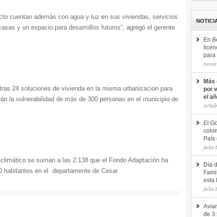
yecto cuentan además con agua y luz en sus viviendas, servicios
NOTICI
asas y un espacio para desarrollos futuros”, agregó el gerente
En B
licen
para 
novie
Más 
tras 24 soluciones de vivienda en la misma urbanización para
por 
el a
rán la vulnerabilidad de más de 300 personas en el municipio de
octub
El Go
colom
País 
julio 
climático se suman a las 2.138 que el Fondo Adaptación ha
Día 
0 habitantes en el departamente de Cesar.
Famil
esta 
julio 
Avian
de 3