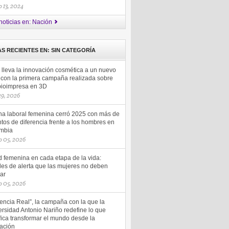
 13, 2024
noticias en: Nación
AS RECIENTES EN: SIN CATEGORÍA
 lleva la innovación cosmética a un nuevo
l con la primera campaña realizada sobre
 bioimpresa en 3D
 29, 2026
ha laboral femenina cerró 2025 con más de
tos de diferencia frente a los hombres en
mbia
 05, 2026
d femenina en cada etapa de la vida:
les de alerta que las mujeres no deben
ar
 05, 2026
uencia Real”, la campaña con la que la
rsidad Antonio Nariño redefine lo que
fica transformar el mundo desde la
ación