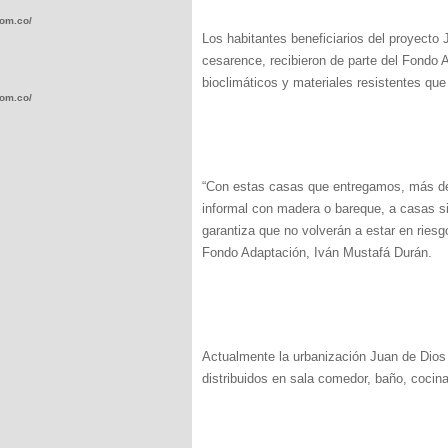
com.co/wp-
Los habitantes beneficiarios del proyecto 
cesarence, recibieron de parte del Fondo
bioclimáticos y materiales resistentes q
com.co/wp-
“Con estas casas que entregamos, más de
informal con madera o bareque, a casas s
.com.co/wp-
garantiza que no volverán a estar en riesgo
Fondo Adaptación, Iván Mustafá Durán.
.com.co/wp-
Actualmente la urbanización Juan de Dios
distribuidos en sala comedor, baño, cocin