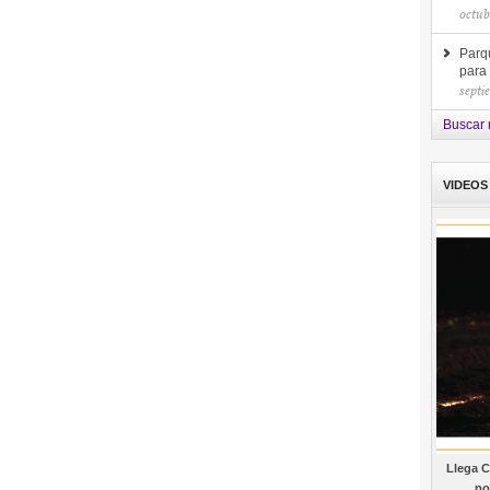
octub
Parq
para
septi
Buscar 
VIDEOS
Llega C
po