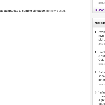
marzo
Buscar 
as adaptadas al cambio climático
are now closed.
NOTICI
Avon
nive
piel
julio
Brec
3 pun
Colo
marzo
Salu
seña
ignor
marzo
“Infl
Unive
signi
educ