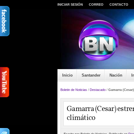
INICIAR SESIÓN
CORREO
CONTACTO
Inicio
Santander
Nación
I
Boletin de Noticias
/
Destacado
/
Gamarra (Cesar)
Gamarra (Cesar) estre
climático