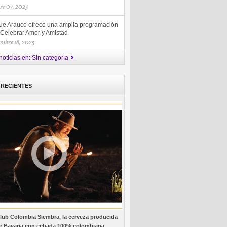
re 07, 2025
ue Arauco ofrece una amplia programación
 Celebrar Amor y Amistad
embre 18, 2025
noticias en: Sin categoría
 RECIENTES
lub Colombia Siembra, la cerveza producida
r Bavaria con cebada 100% colombiana