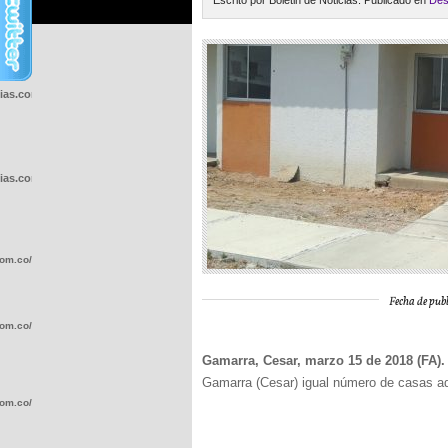
Escrito por Boletin de Noticias. Publicado en
Des
cias.com.co/wp-
cias.com.co/wp-
com.co/wp-
Fecha de publ
com.co/wp-
Gamarra, Cesar, marzo 15 de 2018 (FA)
Gamarra (Cesar) igual número de casas ad
com.co/wp-