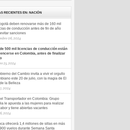
AS RECIENTES EN: NACIÓN
ogotá deben renovarse más de 160 mil
cias de conducción antes de fin de año
evitar sanciones
mbre 06, 2024
de 500 mil licencias de conducción están
vencerse en Colombia, antes de finalizar
ño
re 25, 2024
bierno del Cambio invita a vivir el orgullo
biano este 20 de julio, con la magia de El
de la Belleza
17, 2024
del Transportador en Colombia: Grupo
ia le apuesta a las mujeres para realizar
labor y tiene abiertas vacantes
16, 2024
ca ofrecerá 1,4 millones de sillas en más
.900 vuelos durante Semana Santa