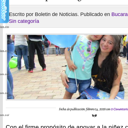
Escrito por Boletin de Noticias. Publicado en
Bucar
Sin categoría
cias.com.co/wp-
cias.com.co/wp-
com.co/wp-
com.co/wp-
Fecha de publicación: febrero 14, 2018 con
0 Comentari
com.co/wp-
Con el firme propósito de apoyar a la niñez 