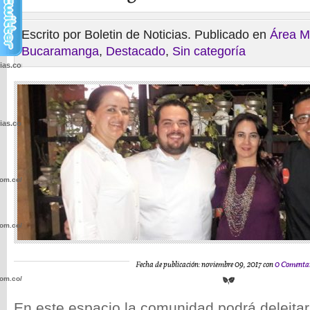
Escrito por Boletin de Noticias. Publicado en
Área M
Bucaramanga
,
Destacado
,
Sin categoría
cias.com.co/wp-
cias.com.co/wp-
com.co/wp-
com.co/wp-
Fecha de publicación: noviembre 09, 2017 con
0 Comenta
com.co/wp-
En este espacio la comunidad podrá deleita