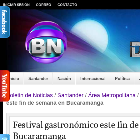
INICIAR SESIÓN
CORREO
CONTACTO
Inicio
Santander
Nación
Internacional
Política
Boletin de Noticias
/
Santander
/
Área Metropolitana
este fin de semana en Bucaramanga
Festival gastronómico este fin d
Bucaramanga