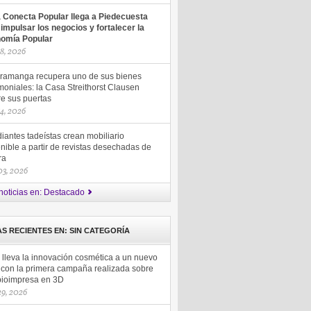
a Conecta Popular llega a Piedecuesta
 impulsar los negocios y fortalecer la
omía Popular
18, 2026
ramanga recupera uno de sus bienes
moniales: la Casa Streithorst Clausen
re sus puertas
14, 2026
iantes tadeístas crean mobiliario
nible a partir de revistas desechadas de
ra
 03, 2026
noticias en: Destacado
AS RECIENTES EN: SIN CATEGORÍA
 lleva la innovación cosmética a un nuevo
l con la primera campaña realizada sobre
 bioimpresa en 3D
 29, 2026