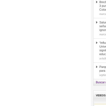
Brec
3 pun
Colo
marzo
Salu
seña
ignor
marzo
“Infl
Unive
signi
educ
octub
Parq
para
septi
Buscar 
VIDEOS