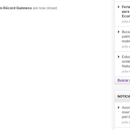
Feri
un Récord Guinness
are now closed.
para
Econ
julio 
Buca
patri
reab
julio 
Estud
soste
Natu
julio
Buscar 
NOTICI
Avon
nive
piel
julio