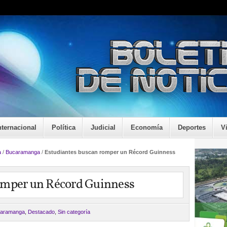
nternacional
Política
Judicial
Economía
Deportes
V
a
/
Bucaramanga
/
Estudiantes buscan romper un Récord Guinness
omper un Récord Guinness
aramanga
,
Destacado
,
Sin categoría