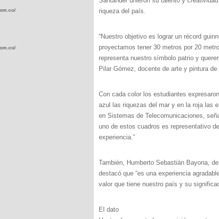
Santander unieron su talento y creatividad
com.co/wp-
riqueza del país.
“Nuestro objetivo es lograr un récord gui
proyectamos tener 30 metros por 20 metros
com.co/wp-
representa nuestro símbolo patrio y quere
Pilar Gómez, docente de arte y pintura de
Con cada color los estudiantes expresaron s
azul las riquezas del mar y en la roja las
.com.co/wp-
en Sistemas de Telecomunicaciones, señal
uno de estos cuadros es representativo d
experiencia.”
También, Humberto Sebastián Bayona, de 
.com.co/wp-
destacó que “es una experiencia agradabl
valor que tiene nuestro país y su significa
El dato