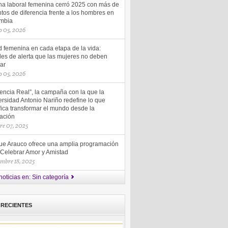
ha laboral femenina cerró 2025 con más de
tos de diferencia frente a los hombres en
mbia
 05, 2026
d femenina en cada etapa de la vida:
les de alerta que las mujeres no deben
ar
 05, 2026
uencia Real”, la campaña con la que la
rsidad Antonio Nariño redefine lo que
fica transformar el mundo desde la
ación
re 07, 2025
ue Arauco ofrece una amplia programación
 Celebrar Amor y Amistad
embre 18, 2025
noticias en: Sin categoría
 RECIENTES