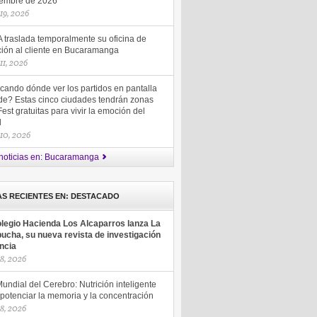
iembre de 2026
 19, 2026
 traslada temporalmente su oficina de
ción al cliente en Bucaramanga
 11, 2026
cando dónde ver los partidos en pantalla
de? Estas cinco ciudades tendrán zonas
est gratuitas para vivir la emoción del
ol
 10, 2026
noticias en: Bucaramanga
AS RECIENTES EN: DESTACADO
olegio Hacienda Los Alcaparros lanza La
ucha, su nueva revista de investigación
encia
18, 2026
undial del Cerebro: Nutrición inteligente
potenciar la memoria y la concentración
18, 2026