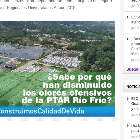
 350 lienzos. Para septiembre se tiene el objetivo de llegar a
sept
junio
gos Regionales Universitarios Ascún 2018.
ESSA
aten
junio
¿Bus
gran
Fan F
fútb
junio
Buscar 
NOTICI
El C
Guap
y ci
julio 
Día M
para 
julio 