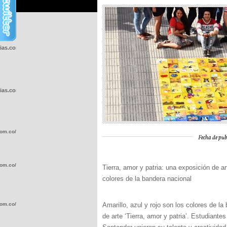
cias.com.co/wp-
cias.com.co/wp-
com.co/wp-
Fecha de pub
com.co/wp-
Tierra, amor y patria: una exposición de ar
colores de la bandera nacional
com.co/wp-
Amarillo, azul y rojo son los colores de l
de arte ‘Tierra, amor y patria’. Estudiant