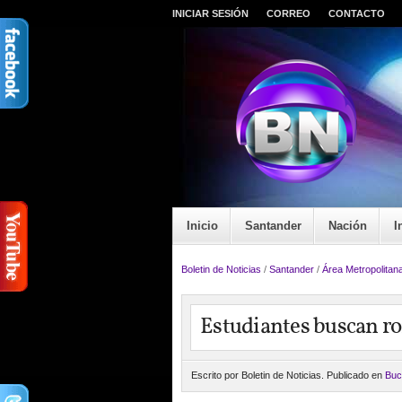
INICIAR SESIÓN
CORREO
CONTACTO
Inicio
Santander
Nación
I
Boletin de Noticias
/
Santander
/
Área Metropolitan
Estudiantes buscan r
Escrito por Boletin de Noticias. Publicado en
Buc