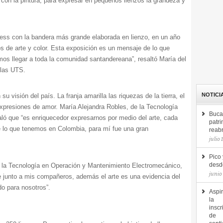
 con la pintura, para expresar en pequeños lienzos la grandeza y
nness con la bandera más grande elaborada en lienzo, en un año
 de arte y color. Esta exposición es un mensaje de lo que
mos llegar a toda la comunidad santandereana”, resaltó María del
 las UTS.
NOTICI
u visión del país. La franja amarilla las riquezas de la tierra, el
 expresiones de amor. María Alejandra Robles, de la Tecnología
Buca
ó que “es enriquecedor expresarnos por medio del arte, cada
patri
e lo que tenemos en Colombia, para mí fue una gran
reab
julio 
Pico 
la Tecnología en Operación y Mantenimiento Electromecánico,
desde
junio
e junto a mis compañeros, además el arte es una evidencia del
do para nosotros”.
Aspir
la
inscr
de