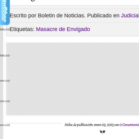
Escrito por Boletin de Noticias. Publicado en
Judicia
Etiquetas:
Masacre de Envigado
cias.com.co/wp-
cias.com.co/wp-
com.co/wp-
com.co/wp-
Fecha de publicación: enero 03, 2013 con
0 Comentario
com.co/wp-