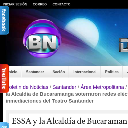
INICIAR SESIÓN
CORREO
CONTACTO
Inicio
Santander
Nación
Internacional
Política
Boletin de Noticias
/
Santander
/
Área Metropolitana
la Alcaldía de Bucaramanga soterraron redes eléc
inmediaciones del Teatro Santander
ESSA y la Alcaldía de Bucaraman