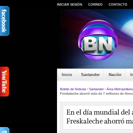
INICIAR SESIÓN
CORREO
CONTACTO
Inicio
Santander
Nación
I
Boletin de Noticias
/
Santander
/
Área Metropolitan
Freskaleche ahorró más de 7 millones de litro
En el día mundial del
Freskaleche ahorró más