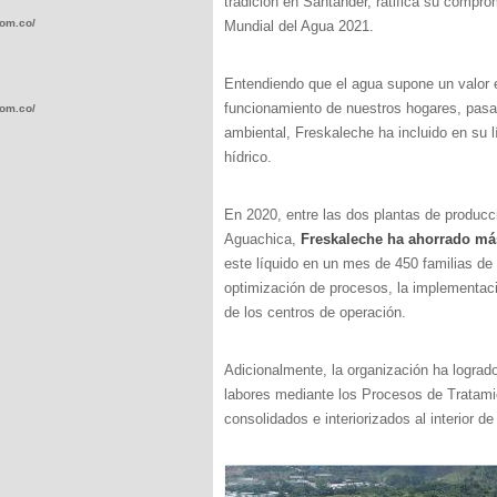
tradición en Santander, ratifica su compro
com.co/wp-
Mundial del Agua 2021.
Entendiendo que el agua supone un valor 
funcionamiento de nuestros hogares, pasan
com.co/wp-
ambiental, Freskaleche ha incluido en su l
hídrico.
En 2020, entre las dos plantas de produc
Aguachica,
Freskaleche ha ahorrado más
.com.co/wp-
este líquido en un mes de 450 familias de
optimización de procesos, la implementació
de los centros de operación.
Adicionalmente, la organización ha logrado
.com.co/wp-
labores mediante los Procesos de Tratam
consolidados e interiorizados al interior d