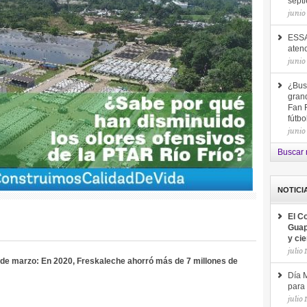
sept
junio
ESSA
aten
junio
¿Bus
gran
Fan F
fútb
junio
Buscar 
NOTICI
El C
Guap
y ci
julio 
2 de marzo: En 2020, Freskaleche ahorró más de 7 millones de
Día M
para 
julio 