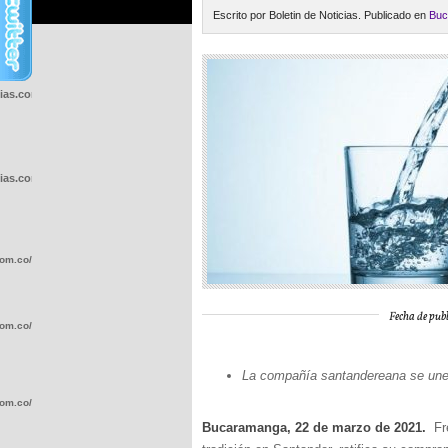
Escrito por Boletin de Noticias. Publicado en
Buc
cias.com.co/wp-
cias.com.co/wp-
com.co/wp-
Fecha de publ
com.co/wp-
La compañía santandereana se une 
com.co/wp-
Bucaramanga, 22 de marzo de 2021.
Fr