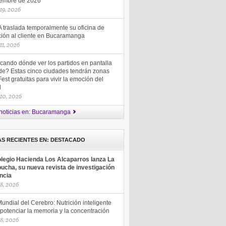
iembre de 2026
 19, 2026
 traslada temporalmente su oficina de
ción al cliente en Bucaramanga
 11, 2026
cando dónde ver los partidos en pantalla
de? Estas cinco ciudades tendrán zonas
est gratuitas para vivir la emoción del
ol
 10, 2026
noticias en: Bucaramanga
AS RECIENTES EN: DESTACADO
olegio Hacienda Los Alcaparros lanza La
ucha, su nueva revista de investigación
encia
18, 2026
undial del Cerebro: Nutrición inteligente
potenciar la memoria y la concentración
18, 2026