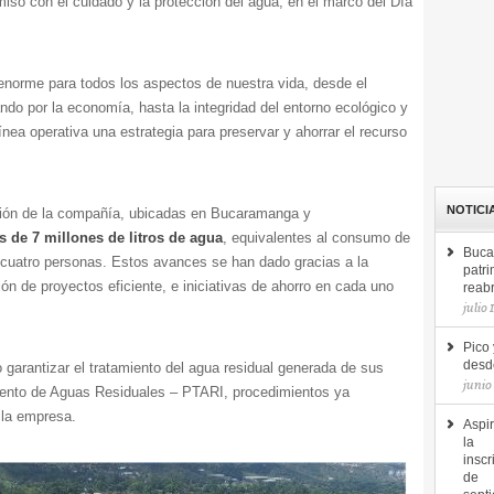
miso con el cuidado y la protección del agua, en el marco del Día
enorme para todos los aspectos de nuestra vida, desde el
do por la economía, hasta la integridad del entorno ecológico y
ínea operativa una estrategia para preservar y ahorrar el recurso
NOTICI
ción de la compañía, ubicadas en Bucaramanga y
 de 7 millones de litros de agua
, equivalentes al consumo de
Buca
 cuatro personas. Estos avances se han dado gracias a la
patri
n de proyectos eficiente, e iniciativas de ahorro en cada uno
reab
julio 
Pico 
desde
 garantizar el tratamiento del agua residual generada de sus
junio
iento de Aguas Residuales – PTARI, procedimientos ya
e la empresa.
Aspir
la
inscr
de