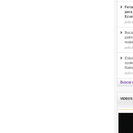
Feri
para
Econ
julio 
Buca
patri
reab
julio 
Estud
soste
Natu
julio
Buscar 
VIDEOS