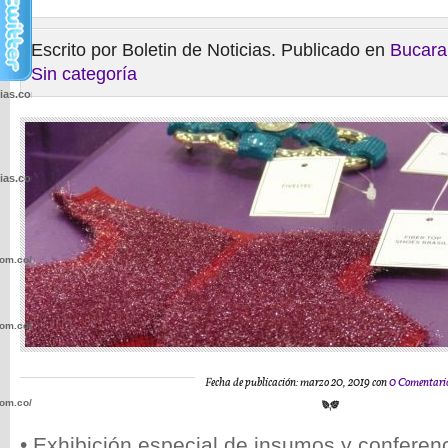
Escrito por Boletin de Noticias. Publicado en
Bucar
Sin categoría
cias.com.co/wp-
cias.com.co/wp-
com.co/wp-
com.co/wp-
Fecha de publicación: marzo 20, 2019 con
0 Comentari
com.co/wp-
• Exhibición especial de insumos y conferen