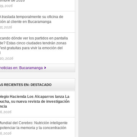
iembre de 2026
 19, 2026
 traslada temporalmente su oficina de
ción al cliente en Bucaramanga
 11, 2026
cando dónde ver los partidos en pantalla
de? Estas cinco ciudades tendrán zonas
est gratuitas para vivir la emoción del
ol
 10, 2026
noticias en: Bucaramanga
AS RECIENTES EN: DESTACADO
olegio Hacienda Los Alcaparros lanza La
ucha, su nueva revista de investigación
encia
18, 2026
undial del Cerebro: Nutrición inteligente
potenciar la memoria y la concentración
18, 2026