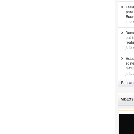
Feri
para
Econ
julio 
Buca
patri
reab
julio 
Estud
soste
Natu
julio
Buscar 
VIDEOS