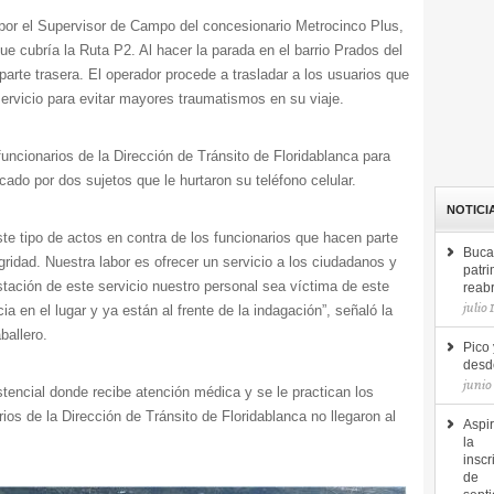
por el Supervisor de Campo del concesionario Metrocinco Plus,
e cubría la Ruta P2. Al hacer la parada en el barrio Prados del
parte trasera. El operador procede a trasladar a los usuarios que
servicio para evitar mayores traumatismos en su viaje.
funcionarios de la Dirección de Tránsito de Floridablanca para
acado por dos sujetos que le hurtaron su teléfono celular.
NOTICI
e tipo de actos en contra de los funcionarios que hacen parte
Buca
ridad. Nuestra labor es ofrecer un servicio a los ciudadanos y
patri
stación de este servicio nuestro personal sea víctima de este
reab
julio 
ia en el lugar y ya están al frente de la indagación”, señaló la
ballero.
Pico 
desde
junio
stencial donde recibe atención médica y se le practican los
os de la Dirección de Tránsito de Floridablanca no llegaron al
Aspir
la
inscr
de