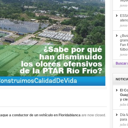
sept
junio
ESSA
aten
junio
¿Bus
gran
Fan F
fútb
junio
Buscar 
NOTICI
El C
Guap
y ci
julio 
taque a conductor de un vehículo en Floridablanca
are now closed.
Día M
para 
julio 