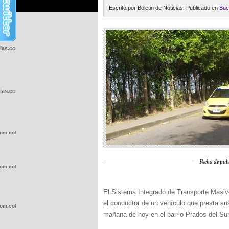
Escrito por Boletin de Noticias. Publicado en
Buc
cias.com.co/wp-
cias.com.co/wp-
com.co/wp-
Fecha de publ
com.co/wp-
El Sistema Integrado de Transporte Masivo
el conductor de un vehículo que presta sus
com.co/wp-
mañana de hoy en el barrio Prados del Sur