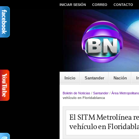
INICIAR SESIÓN
CORREO
CONTACTO
Inicio
Santander
Nación
I
Boletin de Noticias
/
Santander
/
Área Metropolitan
vehículo en Floridablanca
El SITM Metrolínea re
vehículo en Floridabl