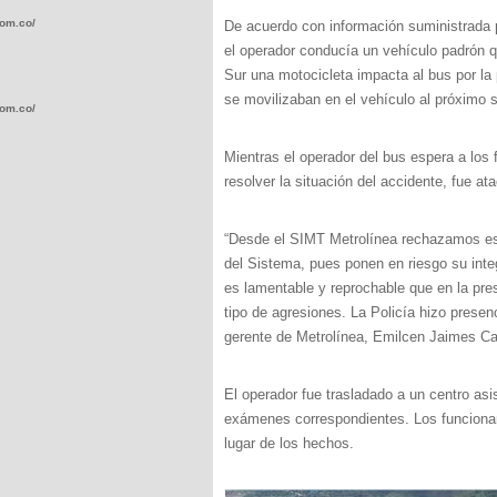
com.co/wp-
De acuerdo con información suministrada 
el operador conducía un vehículo padrón qu
Sur una motocicleta impacta al bus por la 
se movilizaban en el vehículo al próximo 
com.co/wp-
Mientras el operador del bus espera a los 
resolver la situación del accidente, fue at
“Desde el SIMT Metrolínea rechazamos est
.com.co/wp-
del Sistema, pues ponen en riesgo su integ
es lamentable y reprochable que en la pre
tipo de agresiones. La Policía hizo presenc
gerente de Metrolínea, Emilcen Jaimes Ca
.com.co/wp-
El operador fue trasladado a un centro asi
exámenes correspondientes. Los funcionari
lugar de los hechos.