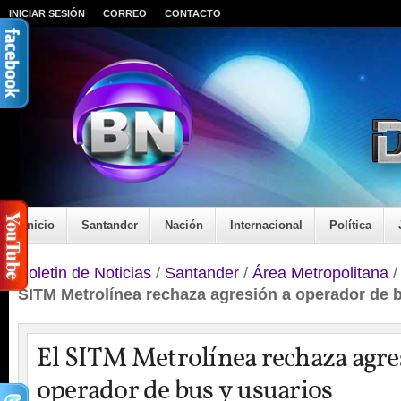
INICIAR SESIÓN
CORREO
CONTACTO
Inicio
Santander
Nación
Internacional
Política
Boletin de Noticias
/
Santander
/
Área Metropolitana
SITM Metrolínea rechaza agresión a operador de 
El SITM Metrolínea rechaza agre
operador de bus y usuarios