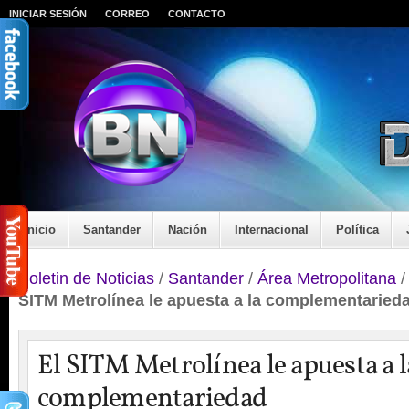
INICIAR SESIÓN
CORREO
CONTACTO
Inicio
Santander
Nación
Internacional
Política
Boletin de Noticias
/
Santander
/
Área Metropolitana
SITM Metrolínea le apuesta a la complementaried
El SITM Metrolínea le apuesta a l
complementariedad