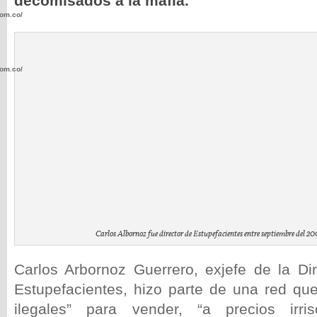
decomisados a la mafia.
com.co/wp-
com.co/wp-
.com.co/wp-
Carlos Albornoz fue director de Estupefacientes entre septiembre del 20
.com.co/wp-
Carlos Arbornoz Guerrero, exjefe de la Di
Estupefacientes, hizo parte de una red que
ilegales” para vender, “a precios irris