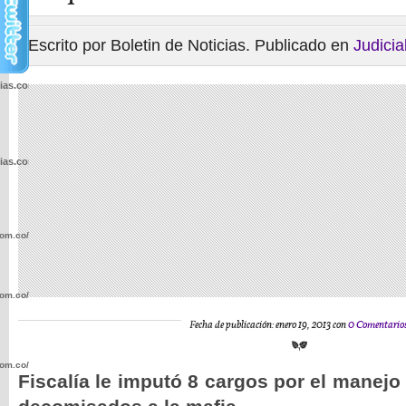
Escrito por Boletin de Noticias. Publicado en
Judicia
cias.com.co/wp-
cias.com.co/wp-
com.co/wp-
com.co/wp-
Fecha de publicación: enero 19, 2013 con
0 Comentario
com.co/wp-
Fiscalía le imputó 8 cargos por el manejo 