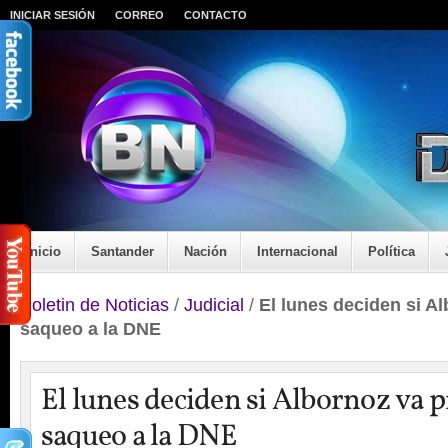
INICIAR SESIÓN
CORREO
CONTACTO
Inicio
Santander
Nación
Internacional
Política
Boletin de Noticias
/
Judicial
/
El lunes deciden si A
saqueo a la DNE
El lunes deciden si Albornoz va 
saqueo a la DNE