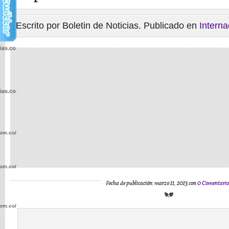
Escrito por Boletin de Noticias. Publicado en
Interna
cias.com.co/wp-
cias.com.co/wp-
com.co/wp-
com.co/wp-
Fecha de publicación: marzo 11, 2013 con
0 Comentario
com.co/wp-