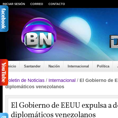
INICIAR SESIÓN
CORREO
CONTACTO
Inicio
Santander
Nación
Internacional
Política
Boletin de Noticias
/
Internacional
/
El Gobierno de 
diplomáticos venezolanos
El Gobierno de EEUU expulsa a d
diplomáticos venezolanos