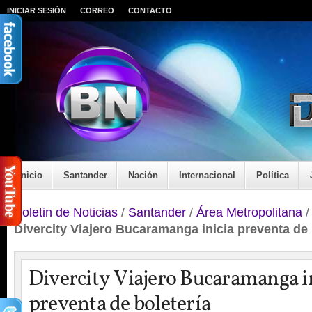
INICIAR SESIÓN
CORREO
CONTACTO
Inicio
Santander
Nación
Internacional
Política
Boletin de Noticias
/
Santander
/
Área Metropolitana
Divercity Viajero Bucaramanga inicia preventa de 
Divercity Viajero Bucaramanga i
preventa de boletería