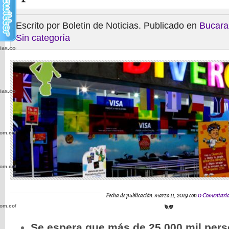
Escrito por Boletin de Noticias. Publicado en
Bucar
Sin categoría
cias.com.co/wp-
cias.com.co/wp-
com.co/wp-
com.co/wp-
Fecha de publicación: marzo 11, 2019 con
0 Comentario
com.co/wp-
Se espera que más de 25.000 mil pers