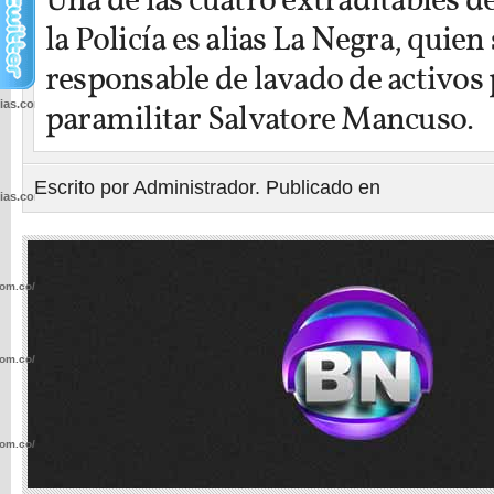
Una de las cuatro extraditables d
la Policía es alias La Negra, quien
responsable de lavado de activos p
cias.com.co/wp-
paramilitar Salvatore Mancuso.
Escrito por Administrador. Publicado en
cias.com.co/wp-
com.co/wp-
com.co/wp-
com.co/wp-