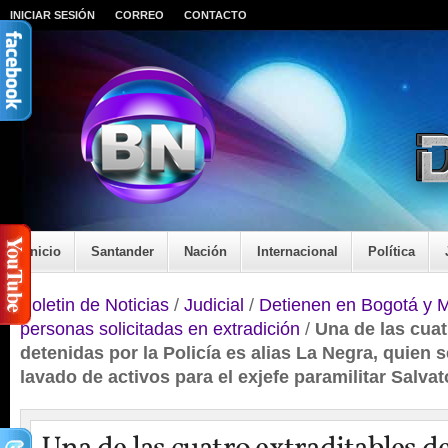
INICIAR SESIÓN
CORREO
CONTACTO
Inicio
Santander
Nación
Internacional
Política
Boletin de Noticias
/
Judicial
/
Detienen en Bogotá y M
personas solicitadas en extradición
/
Una de las cuat
detenidas por la Policía es alias La Negra, quien 
lavado de activos para el exjefe paramilitar Salv