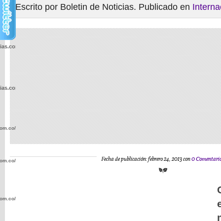
Escrito por Boletin de Noticias. Publicado en
Interna
cias.com.co/wp-
cias.com.co/wp-
com.co/wp-
Fecha de publicación: febrero 24, 2013 con
0 Comentari
com.co/wp-
com.co/wp-