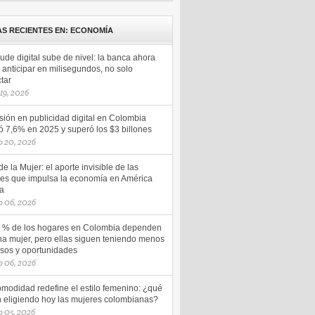
AS RECIENTES EN: ECONOMÍA
aude digital sube de nivel: la banca ahora
anticipar en milisegundos, no solo
tar
 19, 2026
sión en publicidad digital en Colombia
ó 7,6% en 2025 y superó los $3 billones
o 20, 2026
e la Mujer: el aporte invisible de las
es que impulsa la economía en América
na
o 06, 2026
5 % de los hogares en Colombia dependen
na mujer, pero ellas siguen teniendo menos
esos y oportunidades
o 06, 2026
omodidad redefine el estilo femenino: ¿qué
n eligiendo hoy las mujeres colombianas?
 05, 2026