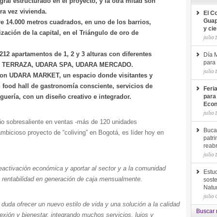
ral estructurado en el proyecto, y la otra mitad son
ra vez vivienda.
El C
Guap
re 14.000 metros cuadrados, en uno de los barrios,
y ci
ación de la capital, en el Triángulo de oro de
julio 
212 apartamentos de 1, 2 y 3 alturas con diferentes
Día M
para 
DARA TERRAZA, UDARA SPA, UDARA MERCADO.
julio 
 con UDARA MARKET, un espacio donde visitantes y
n food hall de gastronomía consciente, servicios de
Feri
uería, con un diseño creativo e integrador.
para
Econ
julio 
 sobresaliente en ventas -más de 120 unidades
Buca
ambicioso proyecto de “coliving” en Bogotá, es líder hoy en
patri
reab
julio 
eactivación económica y aportar al sector y a la comunidad
Estud
e rentabilidad en generación de caja mensualmente.
soste
Natu
julio
 duda ofrecer un nuevo estilo de vida y una solución a la calidad
Buscar 
xión y bienestar, integrando muchos servicios, lujos y