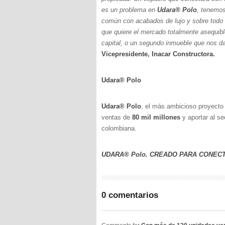
es un problema en
Udara®️ Polo
, tenemos
común con acabados de lujo y sobre todo u
que quiere el mercado totalmente asequibl
capital, o un segundo inmueble que nos da 
Vicepresidente
, Inacar Constructora.
Udara®️ Polo
Udara®️ Polo
, el más ambicioso proyecto 
ventas de
80 mil millones
y aportar al se
colombiana.
UDARA®️ Polo. CREADO PARA CONECTAR. E
0 comentarios