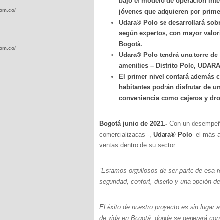
bajo el modelo de operación integ
com.co/wp-
jóvenes que adquieren por prime
Udara®️ Polo se desarrollará sob
según expertos, con mayor valoriz
Bogotá.
com.co/wp-
Udara®️ Polo tendrá una torre de 
amenities – Distrito Polo, U
El primer nivel contará además
habitantes podrán disfrutar de u
conveniencia como cajeros y drog
.com.co/wp-
Bogotá junio de 2021.-
Con un desempeño
comercializadas -,
Udara®️ Polo
, el más 
ventas dentro de su sector.
.com.co/wp-
“Estamos orgullosos de ser parte de esa r
seguridad, confort, diseño y una opción d
El éxito de nuestro proyecto es sin lugar a
de vida en Bogotá, donde se generará cone