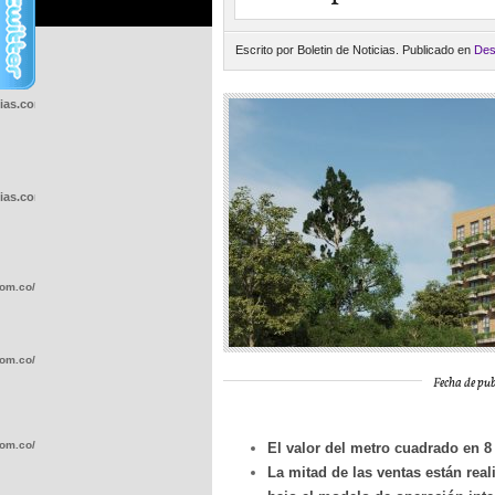
Escrito por Boletin de Noticias. Publicado en
Des
cias.com.co/wp-
cias.com.co/wp-
com.co/wp-
com.co/wp-
Fecha de pub
com.co/wp-
El valor del metro cuadrado en 
La mitad de las ventas están real