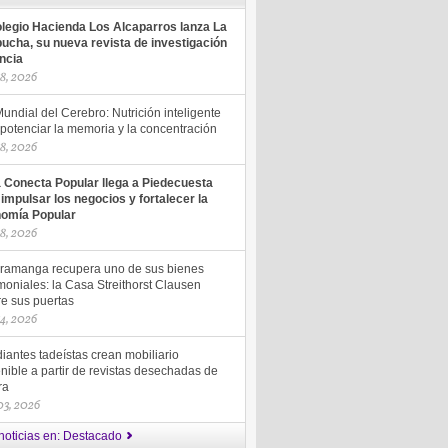
olegio Hacienda Los Alcaparros lanza La
ucha, su nueva revista de investigación
encia
18, 2026
undial del Cerebro: Nutrición inteligente
potenciar la memoria y la concentración
18, 2026
a Conecta Popular llega a Piedecuesta
 impulsar los negocios y fortalecer la
omía Popular
18, 2026
ramanga recupera uno de sus bienes
moniales: la Casa Streithorst Clausen
re sus puertas
14, 2026
iantes tadeístas crean mobiliario
nible a partir de revistas desechadas de
ra
 03, 2026
noticias en: Destacado