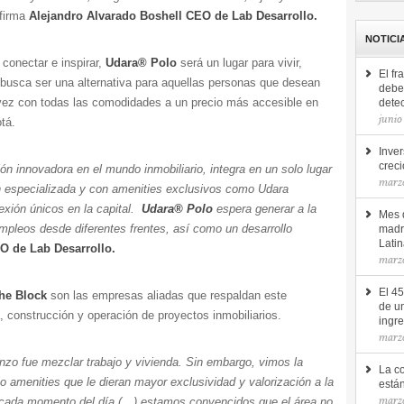
firma
Alejandro Alvarado Boshell CEO de Lab Desarrollo.
NOTICI
conectar e inspirar,
Udara®️ Polo
será un lugar para vivir,
El fr
l busca ser una alternativa para aquellas personas que desean
debe 
ra vez con todas las comodidades a un precio más accesible en
detec
junio
tá.
Inver
creci
n innovadora en el mundo inmobiliario, integra en un solo lugar
marz
ón especializada y con amenities exclusivos como Udara
xión únicos en la capital.
Udara®️ Polo
espera generar a la
Mes d
empleos desde diferentes frentes, así como un desarrollo
madr
Lati
O de Lab Desarrollo.
marz
El 4
The Block
son las empresas aliadas que respaldan este
de u
, construcción y operación de proyectos inmobiliarios.
ingr
marz
nzo fue mezclar trabajo y vivienda. Sin embargo, vimos la
La c
o amenities que le dieran mayor exclusividad y valorización a la
está
marzo
 cada momento del día (…) estamos convencidos que el área no