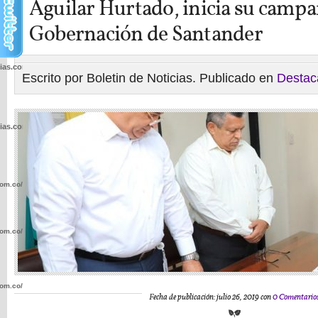
Aguilar Hurtado, inicia su campañ
Gobernación de Santander
cias.com.co/wp-
Escrito por Boletin de Noticias. Publicado en
Destac
cias.com.co/wp-
com.co/wp-
com.co/wp-
com.co/wp-
Fecha de publicación: julio 26, 2019 con
0 Comentario