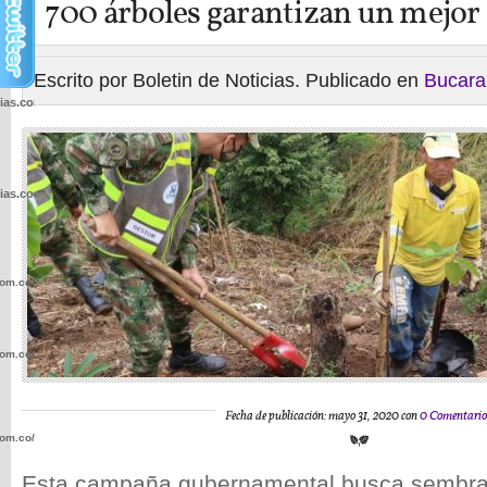
700 árboles garantizan un mejor
Escrito por Boletin de Noticias. Publicado en
Bucar
cias.com.co/wp-
cias.com.co/wp-
com.co/wp-
com.co/wp-
Fecha de publicación: mayo 31, 2020 con
0 Comentario
com.co/wp-
Esta campaña gubernamental busca sembrar