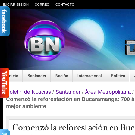
INICIAR SESIÓN
CORREO
CONTACTO
Inicio
Santander
Nación
Internacional
Política
Boletin de Noticias
/
Santander
/
Área Metropolitana
Comenzó la reforestación en Bucaramanga: 700 á
mejor ambiente
Comenzó la reforestación en Bu