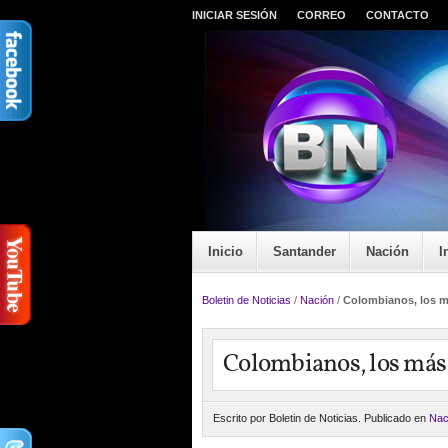
INICIAR SESIÓN
CORREO
CONTACTO
Inicio
Santander
Nación
I
Boletin de Noticias
/
Nación
/
Colombianos, los m
Colombianos, los más
Escrito por Boletin de Noticias. Publicado en
Nac