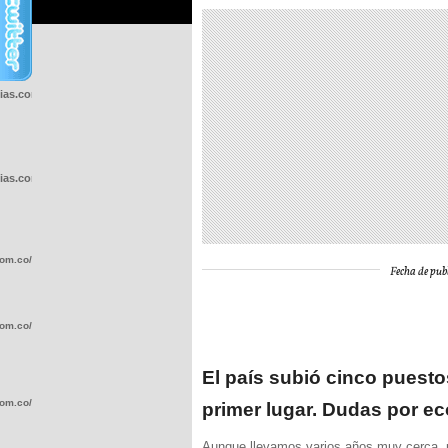
cias.com.co/wp-
cias.com.co/wp-
com.co/wp-
Fecha de publ
com.co/wp-
El país subió cinco puestos
com.co/wp-
primer lugar. Dudas por e
Aunque llevamos varios años muy cerca, p