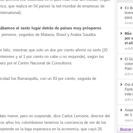
nza, que realiza en 54 países la red mundial de empresas de
En B
ternational).
licen
para 
novie
ábamos el sexto lugar detrás de países muy prósperos
Más 
 primeros, seguidos de Malasia, Brasil y Arabia Saudita.
por 
el a
octub
r feliz, mientras que solo un dos por ciento afirmó no serlo (20
nteriores y el 1 por ciento no sabe o no responde), según los
El Go
país por el Centro Nacional de Consultoría.
colom
País 
julio 
icidad fue Barranquilla, con un 83 por ciento, seguida de
Día 
Famil
esta 
julio 
Avian
de 3
dato menor, pero no sorprende, dice Carlos Lemoine, director del
marzo
ios años los colombianos tenemos la conciencia de ser de los
sorprende es la baja esperanza en la economía, que cayó 26
Buscar 