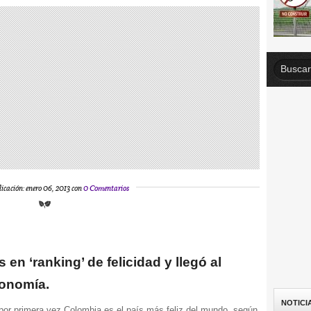
icación: enero 06, 2013 con
0 Comentarios
 en ‘ranking’ de felicidad y llegó al
conomía.
NOTICI
or primera vez Colombia es el país más feliz del mundo, según