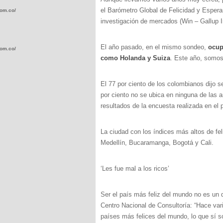
el Barómetro Global de Felicidad y Espera
com.co/wp-
investigación de mercados (Win – Gallup In
El año pasado, en el mismo sondeo,
ocup
com.co/wp-
como Holanda y Suiza
. Este año, somos
El 77 por ciento de los colombianos dijo se
por ciento no se ubica en ninguna de las a
resultados de la encuesta realizada en el 
.com.co/wp-
La ciudad con los índices más altos de fel
Medellín, Bucaramanga, Bogotá y Cali.
‘Les fue mal a los ricos’
.com.co/wp-
Ser el país más feliz del mundo no es un 
Centro Nacional de Consultoría: “Hace var
países más felices del mundo, lo que sí 