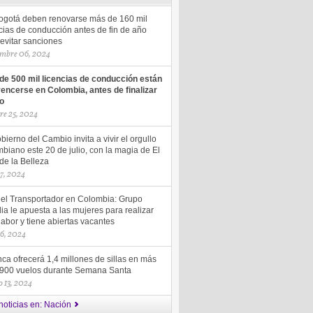
ogotá deben renovarse más de 160 mil
cias de conducción antes de fin de año
evitar sanciones
mbre 06, 2024
de 500 mil licencias de conducción están
vencerse en Colombia, antes de finalizar
ño
re 25, 2024
bierno del Cambio invita a vivir el orgullo
biano este 20 de julio, con la magia de El
de la Belleza
17, 2024
del Transportador en Colombia: Grupo
ia le apuesta a las mujeres para realizar
labor y tiene abiertas vacantes
16, 2024
ca ofrecerá 1,4 millones de sillas en más
.900 vuelos durante Semana Santa
 13, 2024
noticias en: Nación