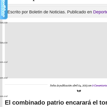
Escrito por Boletin de Noticias. Publicado en
Deport
cias.com.co/wp-
cias.com.co/wp-
com.co/wp-
com.co/wp-
Fecha de publicación: abril 04, 2013 con
0 Comentario
com.co/wp-
El combinado patrio encarará el to