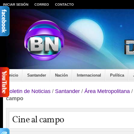
INICIAR SESIÓN
CORREO
CONTACTO
Inicio
Santander
Nación
Internacional
Política
Boletin de Noticias
/
Santander
/
Área Metropolitana
campo
Cine al campo