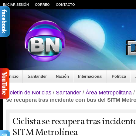
INICIAR SESIÓN
CORREO
CONTACTO
Inicio
Santander
Nación
Internacional
Política
Boletin de Noticias
/
Santander
/
Área Metropolitana
se recupera tras incidente con bus del SITM Metro
Ciclista se recupera tras incident
SITM Metrolínea