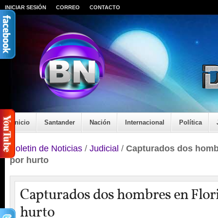
INICIAR SESIÓN
CORREO
CONTACTO
Inicio
Santander
Nación
Internacional
Política
Boletin de Noticias
/
Judicial
/
Capturados dos hombr
por hurto
Capturados dos hombres en Flor
hurto