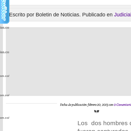
Escrito por Boletin de Noticias. Publicado en
Judicia
cias.com.co/wp-
cias.com.co/wp-
com.co/wp-
com.co/wp-
Fecha de publicación: febrero 20, 2013 con
0 Comentari
com.co/wp-
Los dos hombres d