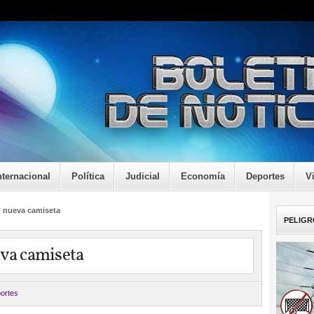
nternacional
Política
Judicial
Economía
Deportes
V
u nueva camiseta
PELIGR
eva camiseta
ortes