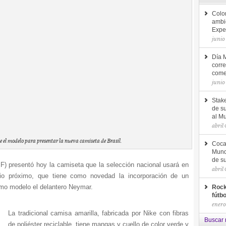
Colo
ambic
Expe
junio
Día 
corre
come
junio
Stake
de s
al M
abril
 el modelo para presentar la nueva camiseta de Brasil.
Coca
Mund
de su
F) presentó hoy la camiseta que la selección nacional usará en
abril
io próximo, que tiene como novedad la incorporación de un
como modelo el delantero Neymar.
Rock
fútb
enero
La tradicional camisa amarilla, fabricada por Nike con fibras
Buscar 
de poliéster reciclable, tiene mangas y cuello de color verde y