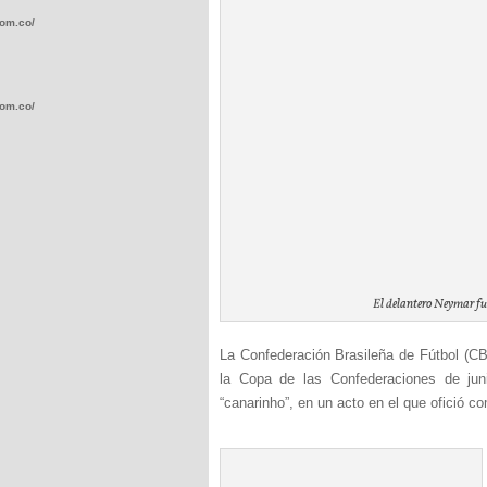
com.co/wp-
com.co/wp-
.com.co/wp-
El delantero Neymar fue
La Confederación Brasileña de Fútbol (CB
.com.co/wp-
la Copa de las Confederaciones de jun
“canarinho”, en un acto en el que ofició 