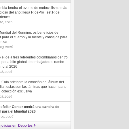
mbia tendrá el evento de motociclismo más
ioso del año: llega RidePro Test Ride
rience
 10, 2026
Mundial del Running: os beneficios de
r para el cuerpo y la mente y consejos para
nzar
 03, 2026
 elige a tres referentes colombianos dentro
u portafolio global de embajadores rumbo
undial 2026
 08, 2026
-Cola adelanta la emoción del álbum del
ial: estas son las láminas que hacen parte
 colección exclusiva
 08, 2026
efeller Center tendrá una cancha de
ol para el Mundial 2026
 07, 2026
noticias en: Deportes