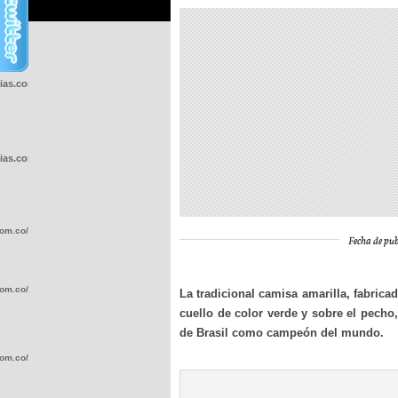
cias.com.co/wp-
cias.com.co/wp-
com.co/wp-
Fecha de pub
com.co/wp-
La tradicional camisa amarilla, fabricad
cuello de color verde y sobre el pecho,
de Brasil como campeón del mundo.
com.co/wp-