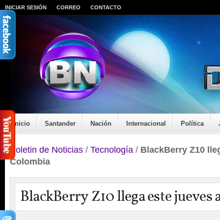
INICIAR SESIÓN
CORREO
CONTACTO
Inicio
Santander
Nación
Internacional
Política
Boletin de Noticias
/
Tecnología
/
BlackBerry Z10 lle
Colombia
BlackBerry Z10 llega este jueves