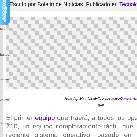
Escrito por Boletin de Noticias. Publicado en
Tecnol
cias.com.co/wp-
cias.com.co/wp-
com.co/wp-
Fecha de publicación: abril 10, 2013 con
0 Comentario
com.co/wp-
El primer
equipo
que traerá, a todos los op
com.co/wp-
Z10, un equipo completamente táctil, que
reciente sistema operativo, basado en