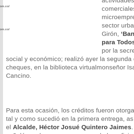
actividades
com.co/wp-
comerciale
microempre
sector urba
com.co/wp-
Girón,
‘Ba
para
Todos
por la secr
social y económico; realizó ayer la segunda 
cheques, en la biblioteca virtualmonseñor Is
.com.co/wp-
Cancino.
.com.co/wp-
Para esta ocasión, los créditos fueron otor
tal y como sucedió en la primera entrega, as
el
Alcalde
, Héctor Josué Quintero Jaimes