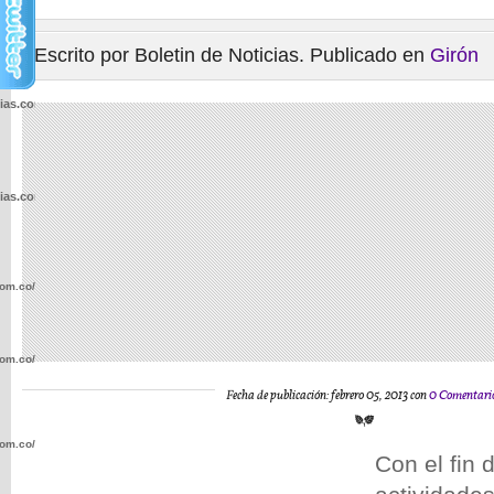
Escrito por Boletin de Noticias. Publicado en
Girón
cias.com.co/wp-
cias.com.co/wp-
com.co/wp-
com.co/wp-
Fecha de publicación: febrero 05, 2013 con
0 Comentari
com.co/wp-
Con el fin d