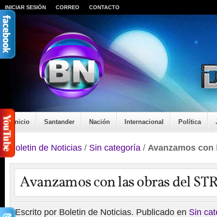
INICIAR SESIÓN
CORREO
CONTACTO
Inicio
Santander
Nación
Internacional
Política
Boletin de Noticias
/
Sin categoría
/
Avanzamos con l
Avanzamos con las obras del ST
Escrito por Boletin de Noticias. Publicado en
Sin cat