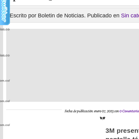
Escrito por Boletin de Noticias. Publicado en
Sin cat
cias.com.co/wp-
cias.com.co/wp-
com.co/wp-
com.co/wp-
Fecha de publicación: enero 07, 2013 con
0 Comentario
com.co/wp-
3M presen