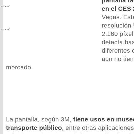
pantalla t
com.co/wp-
en el CES
Vegas. Este
resolución 
com.co/wp-
2.160 píxel
detecta ha
diferentes 
aun no tien
mercado.
.com.co/wp-
.com.co/wp-
La pantalla, según 3M,
tiene usos en muse
transporte público
, entre otras aplicacione