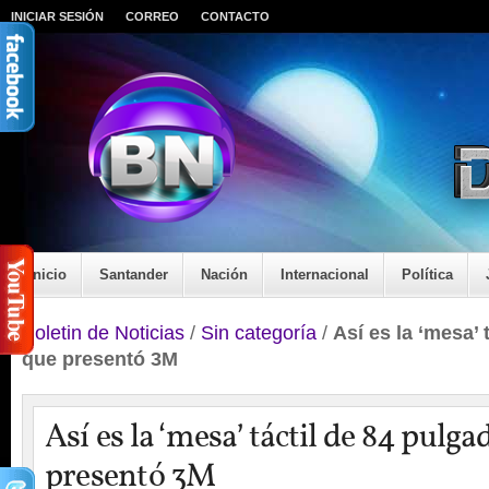
INICIAR SESIÓN
CORREO
CONTACTO
Inicio
Santander
Nación
Internacional
Política
Boletin de Noticias
/
Sin categoría
/
Así es la ‘mesa’ 
que presentó 3M
Así es la ‘mesa’ táctil de 84 pulga
presentó 3M