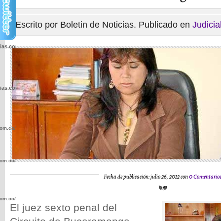
Escrito por Boletin de Noticias. Publicado en
Judicia
cias.com.co/wp-
cias.com.co/wp-
com.co/wp-
com.co/wp-
Fecha de publicación: julio 26, 2012 con
0 Comentario
com.co/wp-
El juez sexto penal del