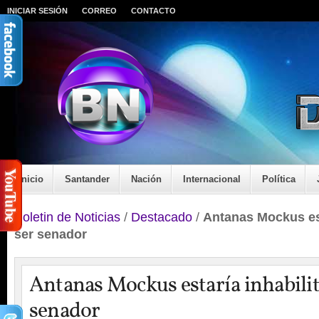
INICIAR SESIÓN
CORREO
CONTACTO
Inicio
Santander
Nación
Internacional
Política
Boletin de Noticias
/
Destacado
/
Antanas Mockus est
ser senador
Antanas Mockus estaría inhabilit
senador