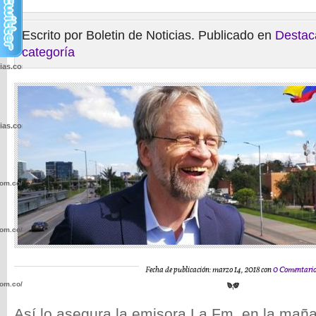
Escrito por Boletin de Noticias. Publicado en
Destac
categoría
cias.com.co/wp-
cias.com.co/wp-
com.co/wp-
com.co/wp-
Fecha de publicación: marzo 14, 2018 con
0 Comentari
com.co/wp-
Así lo asegura la emisora La Fm. en la mañ