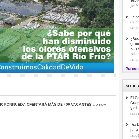
sept
junio
ESSA
aten
junio
¿Bus
gran
Fan F
fútb
junio
Buscar 
NOTICI
El C
Guap
 MICRORRUEDA OFERTARÁ MÁS DE 400 VACANTES
are now
y ci
julio 
Día M
para 
julio 