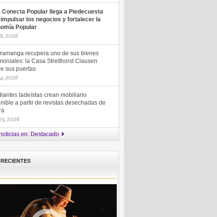
a Conecta Popular llega a Piedecuesta
 impulsar los negocios y fortalecer la
omía Popular
18, 2026
ramanga recupera uno de sus bienes
moniales: la Casa Streithorst Clausen
re sus puertas
14, 2026
iantes tadeístas crean mobiliario
nible a partir de revistas desechadas de
ra
 03, 2026
noticias en: Destacado
 RECIENTES