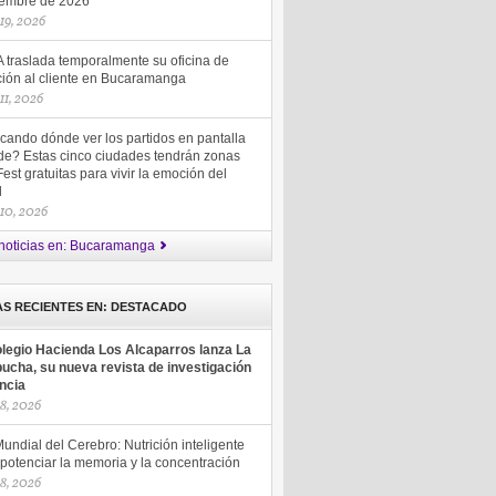
iembre de 2026
 19, 2026
 traslada temporalmente su oficina de
ción al cliente en Bucaramanga
 11, 2026
cando dónde ver los partidos en pantalla
de? Estas cinco ciudades tendrán zonas
est gratuitas para vivir la emoción del
ol
 10, 2026
noticias en: Bucaramanga
AS RECIENTES EN: DESTACADO
olegio Hacienda Los Alcaparros lanza La
ucha, su nueva revista de investigación
encia
18, 2026
undial del Cerebro: Nutrición inteligente
potenciar la memoria y la concentración
18, 2026