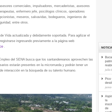
 asesores comerciales, impulsadores, mercaderistas, asesores
oterapeutas, enfermero jefe, psicólogos clínicos, operadores
cepcionistas, meseros, salvavidas, bodegueros, ingenieros de
uridad, entre otros.
 de Vida actualizada y debidamente soportada. Para agilizar el
registrarse ingresando previamente a la página web
co
.
NOTICI
Buca
e Empleo del SENA busca que los santandereanos aprovechen las
patri
sarios estarán presentes en la microrrueda y podrán tener un
reab
julio 
de interacción en la búsqueda de su talento humano.
Pico 
desde
junio
Aspir
la
inscr
de