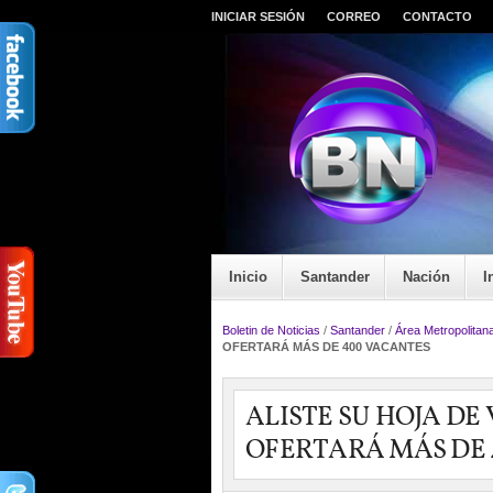
INICIAR SESIÓN
CORREO
CONTACTO
Inicio
Santander
Nación
I
Boletin de Noticias
/
Santander
/
Área Metropolitan
OFERTARÁ MÁS DE 400 VACANTES
ALISTE SU HOJA D
OFERTARÁ MÁS DE