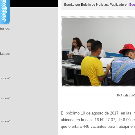
Escrito por Boletin de Noticias. Publicado en
Buc
cias.com.co/wp-
cias.com.co/wp-
com.co/wp-
Fecha de publ
com.co/wp-
El próximo 10 de agosto de 2017, en las 
ubicada en la calle 16 N° 27-37, de 8:00
com.co/wp-
que ofertará 448 vacantes para trabajar e