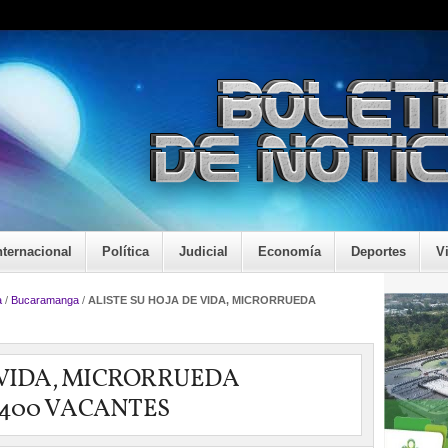
nternacional
Política
Judicial
Economía
Deportes
V
a
/
Bucaramanga
/
ALISTE SU HOJA DE VIDA, MICRORRUEDA
E VIDA, MICRORRUEDA
 400 VACANTES