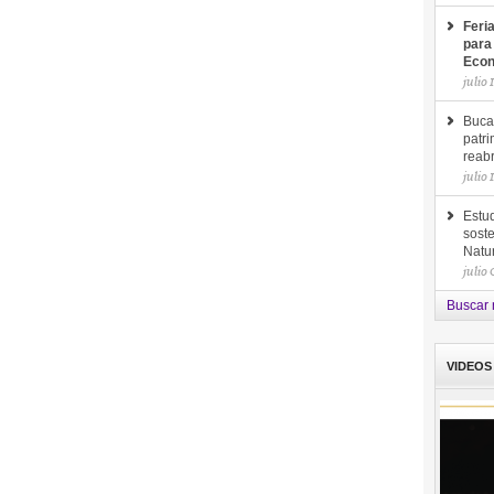
Feri
para
Econ
julio 
Buca
patri
reab
julio 
Estud
soste
Natu
julio
Buscar 
VIDEOS