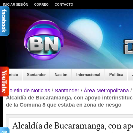
INICIAR SESIÓN
CORREO
CONTACTO
Inicio
Santander
Nación
Internacional
Política
Boletin de Noticias
/
Santander
/
Área Metropolitana
Alcaldía de Bucaramanga, con apoyo interinstituc
de la Comuna 8 que estaba en zona de riesgo
Alcaldía de Bucaramanga, con a