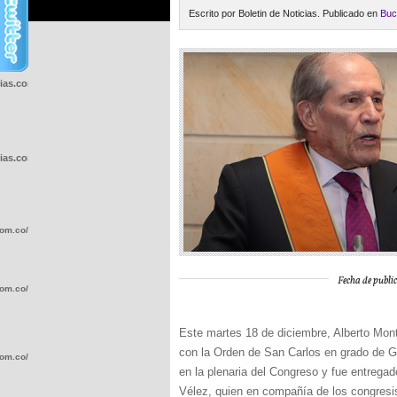
Escrito por Boletin de Noticias. Publicado en
Buc
cias.com.co/wp-
cias.com.co/wp-
com.co/wp-
Fecha de public
com.co/wp-
Este martes 18 de diciembre, Alberto Mon
con la Orden de San Carlos en grado de G
com.co/wp-
en la plenaria del Congreso y fue entregad
Vélez, quien en compañía de los congresi