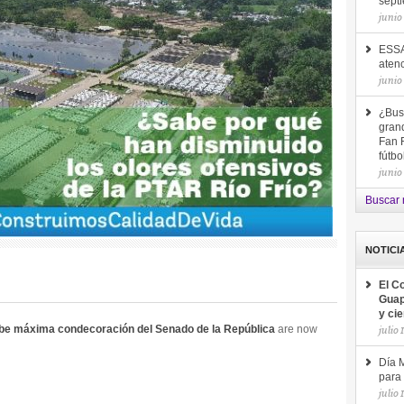
sept
junio
ESSA
aten
junio
¿Bus
gran
Fan F
fútb
junio
Buscar 
NOTICI
El C
Guap
y ci
be máxima condecoración del Senado de la República
are now
julio 
Día M
para 
julio 