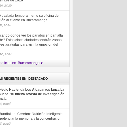
iembre de 2026
 19, 2026
 traslada temporalmente su oficina de
ción al cliente en Bucaramanga
 11, 2026
cando dónde ver los partidos en pantalla
de? Estas cinco ciudades tendrán zonas
est gratuitas para vivir la emoción del
ol
 10, 2026
noticias en: Bucaramanga
AS RECIENTES EN: DESTACADO
olegio Hacienda Los Alcaparros lanza La
ucha, su nueva revista de investigación
encia
18, 2026
undial del Cerebro: Nutrición inteligente
potenciar la memoria y la concentración
18, 2026