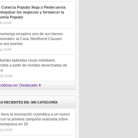
a Conecta Popular llega a Piedecuesta
 impulsar los negocios y fortalecer la
omía Popular
18, 2026
ramanga recupera uno de sus bienes
moniales: la Casa Streithorst Clausen
re sus puertas
14, 2026
iantes tadeístas crean mobiliario
nible a partir de revistas desechadas de
ra
 03, 2026
noticias en: Destacado
AS RECIENTES EN: SIN CATEGORÍA
 lleva la innovación cosmética a un nuevo
l con la primera campaña realizada sobre
 bioimpresa en 3D
 29, 2026