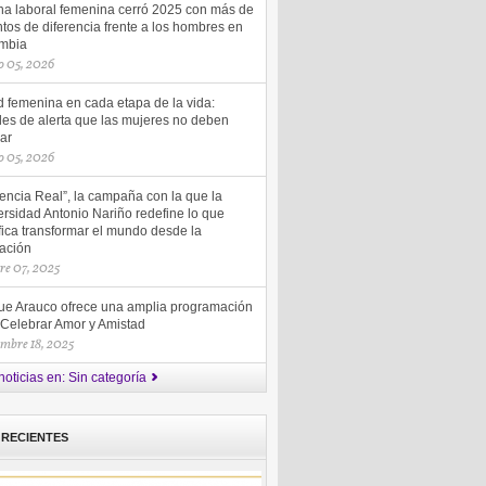
ha laboral femenina cerró 2025 con más de
tos de diferencia frente a los hombres en
mbia
 05, 2026
d femenina en cada etapa de la vida:
les de alerta que las mujeres no deben
ar
 05, 2026
uencia Real”, la campaña con la que la
rsidad Antonio Nariño redefine lo que
fica transformar el mundo desde la
ación
re 07, 2025
ue Arauco ofrece una amplia programación
 Celebrar Amor y Amistad
embre 18, 2025
noticias en: Sin categoría
 RECIENTES