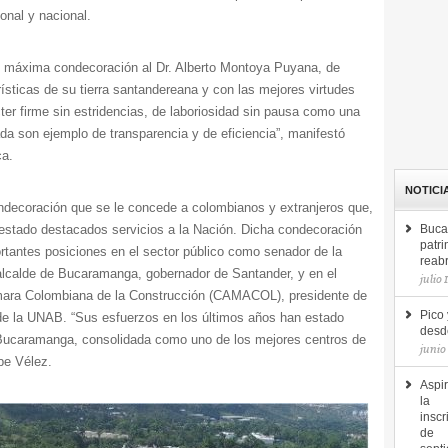
onal y nacional.
u máxima condecoración al Dr. Alberto Montoya Puyana, de
erísticas de su tierra santandereana y con las mejores virtudes
er firme sin estridencias, de laboriosidad sin pausa como una
ada son ejemplo de transparencia y de eficiencia”, manifestó
ca.
NOTICI
decoración que se le concede a colombianos y extranjeros que,
prestado destacados servicios a la Nación. Dicha condecoración
Buca
patri
tantes posiciones en el sector público como senador de la
reab
 alcalde de Bucaramanga, gobernador de Santander, y en el
julio 
ámara Colombiana de la Construcción (CAMACOL), presidente de
Pico 
r de la UNAB. “Sus esfuerzos en los últimos años han estado
desde
Bucaramanga, consolidada como uno de los mejores centros de
junio
be Vélez.
Aspir
la
inscr
de