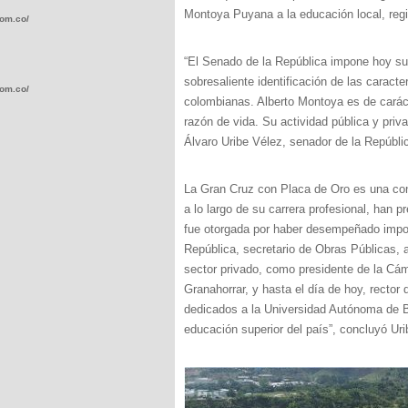
Montoya Puyana a la educación local, regi
com.co/wp-
“El Senado de la República impone hoy s
sobresaliente identificación de las caract
com.co/wp-
colombianas. Alberto Montoya es de caráct
razón de vida. Su actividad pública y priv
Álvaro Uribe Vélez, senador de la Repúbli
La Gran Cruz con Placa de Oro es una con
.com.co/wp-
a lo largo de su carrera profesional, han 
fue otorgada por haber desempeñado impor
República, secretario de Obras Públicas,
sector privado, como presidente de la C
Granahorrar, y hasta el día de hoy, recto
dedicados a la Universidad Autónoma de 
.com.co/wp-
educación superior del país”, concluyó Uri