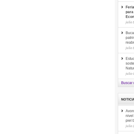
Feri
para
Econ
julio 
Buca
patri
reab
julio 
Estud
soste
Natu
julio
Buscar 
NOTICI
Avon
nive
piel
julio