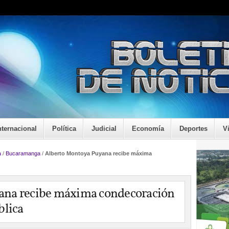
nternacional
Política
Judicial
Economía
Deportes
V
a
/
Bucaramanga
/
Alberto Montoya Puyana recibe máxima
ana recibe máxima condecoración
blica