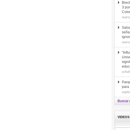
Brec
3 pun
Colo
marzo
Salu
seña
ignor
marzo
“Infl
Unive
signi
educ
octub
Parq
para
septi
Buscar 
VIDEOS