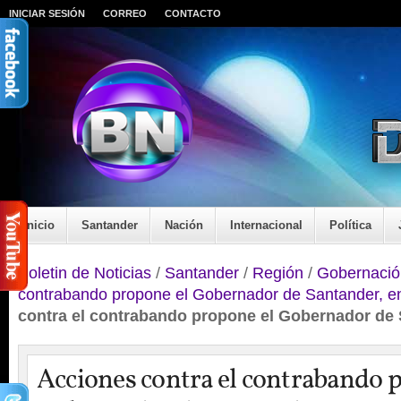
INICIAR SESIÓN
CORREO
CONTACTO
Inicio
Santander
Nación
Internacional
Política
Boletin de Noticias
/
Santander
/
Región
/
Gobernació
contrabando propone el Gobernador de Santander, e
contra el contrabando propone el Gobernador de 
Acciones contra el contrabando 