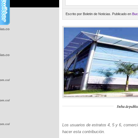
Escrito por Boletin de Noticias. Publicado en
Buc
cias.com.co/wp-
cias.com.co/wp-
com.co/wp-
com.co/wp-
Fecha de public
com.co/wp-
Los usuarios de estratos 4, 5 y 6, comerci
hacer esta contribución.