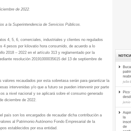
iciembre de 2022.
os a la Superintendencia de Servicios Públicos.
tos 4, 5, 6, comerciales, industriales y clientes no regulados
los 4 pesos por kilovatio hora consumido, de acuerdo a lo
llo 2018 – 2022 en el artículo 313 y reglamentado por la
NOTICI
ediante resolución 20191000035615 del 13 de septiembre de
Buca
patri
reab
 valores recaudados por esta sobretasa serán para garantizar la
julio 
esas intervenidas y/o que a futuro se pueden intervenir por parte
Pico 
cos a nivel nacional y se aplicará sobre el consumo generado
desde
de diciembre de 2022.
junio
Aspir
el país son los encargados de recaudar dicha contribución a
la
s valores al Patrimonio Autónomo Fondo Empresarial de la
inscr
de
mpos establecidos por esa entidad.