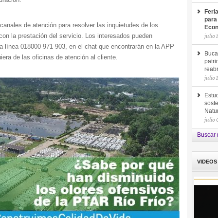
Feri
para
canales de atención para resolver las inquietudes de los
Econ
con la prestación del servicio. Los interesados pueden
julio 
a línea 018000 971 903, en el chat que encontrarán en la APP
Buca
iera de las oficinas de atención al cliente.
patri
reab
julio 
Estud
soste
Natu
julio
Buscar 
VIDEOS