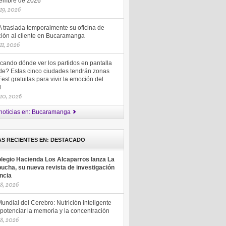
iembre de 2026
 19, 2026
 traslada temporalmente su oficina de
ción al cliente en Bucaramanga
 11, 2026
cando dónde ver los partidos en pantalla
de? Estas cinco ciudades tendrán zonas
est gratuitas para vivir la emoción del
ol
 10, 2026
noticias en: Bucaramanga
AS RECIENTES EN: DESTACADO
olegio Hacienda Los Alcaparros lanza La
ucha, su nueva revista de investigación
encia
18, 2026
undial del Cerebro: Nutrición inteligente
potenciar la memoria y la concentración
18, 2026