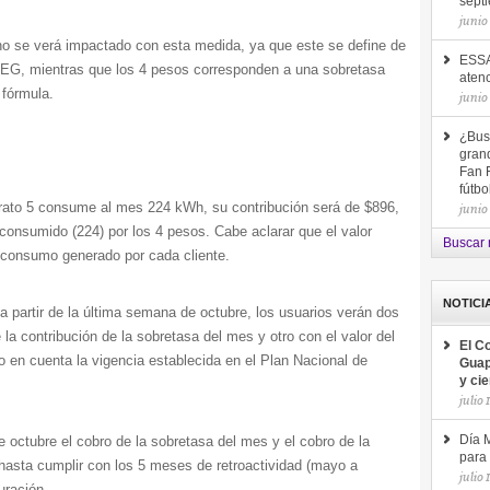
sept
junio
 no se verá impactado con esta medida, ya que este se define de
ESSA
CREG, mientras que los 4 pesos corresponden a una sobretasa
aten
 fórmula.
junio
¿Bus
gran
Fan F
fútb
trato 5 consume al mes 224 kWh, su contribución será de $896,
junio
o consumido (224) por los 4 pesos. Cabe aclarar que el valor
Buscar 
 consumo generado por cada cliente.
NOTICI
a partir de la última semana de octubre, los usuarios verán dos
 la contribución de la sobretasa del mes y otro con el valor del
El C
o en cuenta la vigencia establecida en el Plan Nacional de
Guap
y ci
julio 
 de octubre el cobro de la sobretasa del mes y el cobro de la
Día M
para 
asta cumplir con los 5 meses de retroactividad (mayo a
julio 
uración.