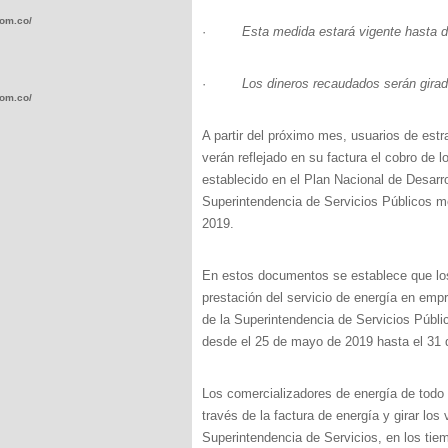
com.co/wp-
·
Esta medida estará vigente hasta d
·
Los dineros recaudados serán girad
com.co/wp-
A partir del próximo mes, usuarios de estra
verán reflejado en su factura el cobro de 
establecido en el Plan Nacional de Desarro
Superintendencia de Servicios Públicos m
2019.
.com.co/wp-
En estos documentos se establece que los
prestación del servicio de energía en empr
de la Superintendencia de Servicios Públi
desde el 25 de mayo de 2019 hasta el 31 
.com.co/wp-
Los comercializadores de energía de todo 
través de la factura de energía y girar lo
Superintendencia de Servicios, en los tie