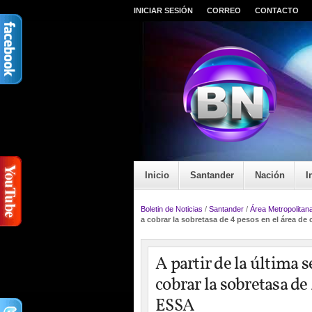
INICIAR SESIÓN
CORREO
CONTACTO
Inicio
Santander
Nación
I
Boletin de Noticias
/
Santander
/
Área Metropolitan
a cobrar la sobretasa de 4 pesos en el área de
A partir de la última 
cobrar la sobretasa de
ESSA