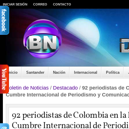
INICIAR SESIÓN
CORREO
CONTACTO
Inicio
Santander
Nación
Internacional
Política
Boletin de Noticias
/
Destacado
/
92 periodistas de 
Cumbre Internacional de Periodismo y Comunica
92 periodistas de Colombia en la
Cumbre Internacional de Period