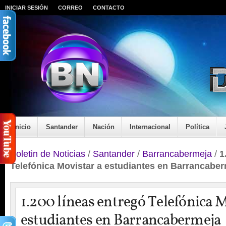
INICIAR SESIÓN
CORREO
CONTACTO
Inicio
Santander
Nación
Internacional
Política
Boletin de Noticias
/
Santander
/
Barrancabermeja
/
1
Telefónica Movistar a estudiantes en Barrancabe
1.200 líneas entregó Telefónica M
estudiantes en Barrancabermeja