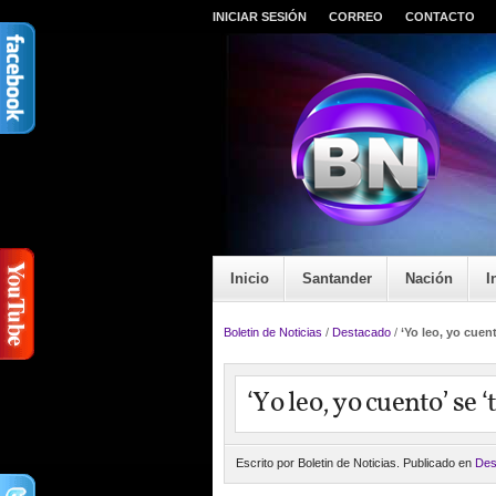
INICIAR SESIÓN
CORREO
CONTACTO
Inicio
Santander
Nación
I
Boletin de Noticias
/
Destacado
/
‘Yo leo, yo cuen
‘Yo leo, yo cuento’ se 
Escrito por Boletin de Noticias. Publicado en
Des