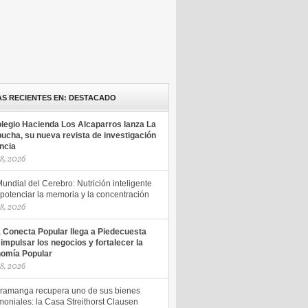
AS RECIENTES EN: DESTACADO
olegio Hacienda Los Alcaparros lanza La
ucha, su nueva revista de investigación
encia
18, 2026
undial del Cerebro: Nutrición inteligente
potenciar la memoria y la concentración
18, 2026
a Conecta Popular llega a Piedecuesta
 impulsar los negocios y fortalecer la
omía Popular
18, 2026
ramanga recupera uno de sus bienes
moniales: la Casa Streithorst Clausen