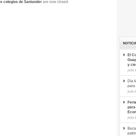
los colegios de Santander
are now closed.
NOTICI
El C
Guap
y ci
julio 
Día M
para 
julio 
Feri
para
Econ
julio 
Buca
patri