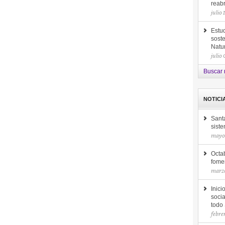
reab
julio 
Estud
soste
Natu
julio
Buscar 
NOTICI
Sant
siste
mayo 
Octab
fomen
marzo
Inici
socia
todo
febre