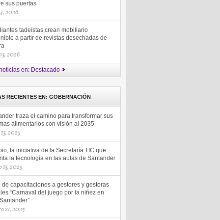
re sus puertas
14, 2026
iantes tadeístas crean mobiliario
nible a partir de revistas desechadas de
ra
 03, 2026
noticias en: Destacado
AS RECIENTES EN: GOBERNACIÓN
ander traza el camino para transformar sus
mas alimentarios con visión al 2035
13, 2025
io, la iniciativa de la Secretaría TIC que
ta la tecnología en las aulas de Santander
 13, 2025
o de capacitaciones a gestores y gestoras
les “Carnaval del juego por la niñez en
 Santander”
ro 21, 2025