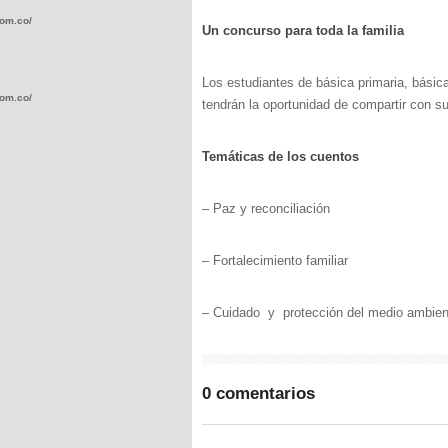
com.co/wp-
Un concurso para toda la familia
Los estudiantes de básica primaria, básic
com.co/wp-
tendrán la oportunidad de compartir con su
Temáticas de los cuentos
– Paz y reconciliación
.com.co/wp-
– Fortalecimiento familiar
– Cuidado y protección del medio ambien
.com.co/wp-
0 comentarios