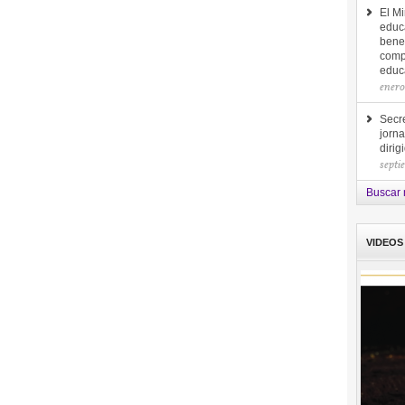
El Mi
educ
bene
comp
educa
enero
Secre
jorna
diri
septi
Buscar 
VIDEOS