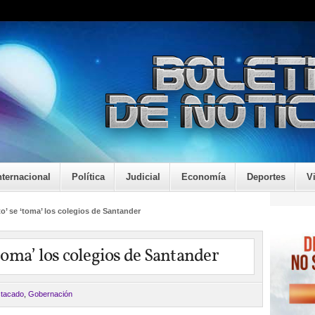
nternacional
Política
Judicial
Economía
Deportes
V
to’ se ‘toma’ los colegios de Santander
‘toma’ los colegios de Santander
tacado
,
Gobernación