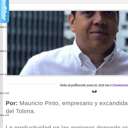
cias.com.co/wp-
cias.com.co/wp-
com.co/wp-
Fecha de publicación: junio 22, 2021 con
0 Comentario
com.co/wp-
Por:
Mauricio Pinto, empresario y excandida
del Tolima.
com.co/wp-
La productividad en las regiones depende e